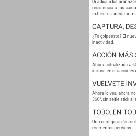
Di adiós a los arañazo
resistencia a las caí
exteriores puede aumen
CAPTURA, DE
¿Te golpeaste? El nuev
inactividad.
ACCIÓN MÁS 
Ahora actualizado a 60
incluso en situaciones
VUÉLVETE INV
Ahora lo ves, ahora no
360°, sin selfie stick a l
TODO, EN TOD
Una configuración mult
momentos perdidos.