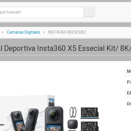
Camaras Digitales
INSTA360 INX5ESB2
l Deportiva Insta360 X5 Essecial Kit/ 8K
M
P
E
Di