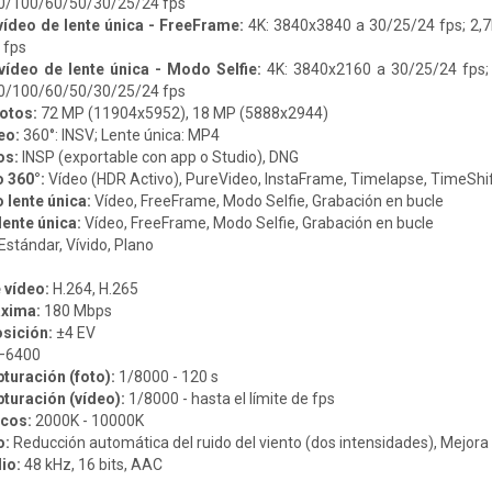
0/100/60/50/30/25/24 fps
ídeo de lente única - FreeFrame:
4K: 3840x3840 a 30/25/24 fps; 2,
 fps
vídeo de lente única - Modo Selfie:
4K: 3840x2160 a 30/25/24 fps;
0/100/60/50/30/25/24 fps
otos:
72 MP (11904x5952), 18 MP (5888x2944)
eo:
360°: INSV; Lente única: MP4
os:
INSP (exportable con app o Studio), DNG
 360°:
Vídeo (HDR Activo), PureVideo, InstaFrame, Timelapse, TimeShift
lente única:
Vídeo, FreeFrame, Modo Selfie, Grabación en bucle
ente única:
Vídeo, FreeFrame, Modo Selfie, Grabación en bucle
Estándar, Vívido, Plano
 vídeo:
H.264, H.265
áxima:
180 Mbps
sición:
±4 EV
–6400
turación (foto):
1/8000 - 120 s
turación (vídeo):
1/8000 - hasta el límite de fps
ncos:
2000K - 10000K
o:
Reducción automática del ruido del viento (dos intensidades), Mejora 
io:
48 kHz, 16 bits, AAC