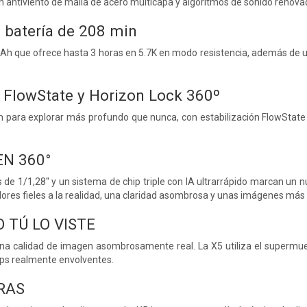
un antiviento de malla de acero multicapa y algoritmos de sonido renovado
a batería de 208 min
Ah que ofrece hasta 3 horas en 5.7K en modo resistencia, además de un
n FlowState y Horizon Lock 360º
 para explorar más profundo que nunca, con estabilización FlowStat
EN 360°
e 1/1,28'' y un sistema de chip triple con IA ultrarrápido marcan un n
ores fieles a la realidad, una claridad asombrosa y unas imágenes más br
 TÚ LO VISTE
a calidad de imagen asombrosamente real. La X5 utiliza el supermue
lips realmente envolventes.
RAS