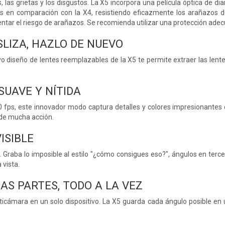
s, las grietas y los disgustos. La X5 incorpora una película óptica de
das en comparación con la X4, resistiendo eficazmente los arañazos d
tar el riesgo de arañazos. Se recomienda utilizar una protección adecua
SLIZA, HAZLO DE NUEVO
o diseño de lentes reemplazables de la X5 te permite extraer las lente
SUAVE Y NÍTIDA
 fps, este innovador modo captura detalles y colores impresionantes 
 de mucha acción.
ISIBLE
. Graba lo imposible al estilo "¿cómo consigues eso?", ángulos en terce
a vista.
AS PARTES, TODO A LA VEZ
icámara en un solo dispositivo. La X5 guarda cada ángulo posible en un