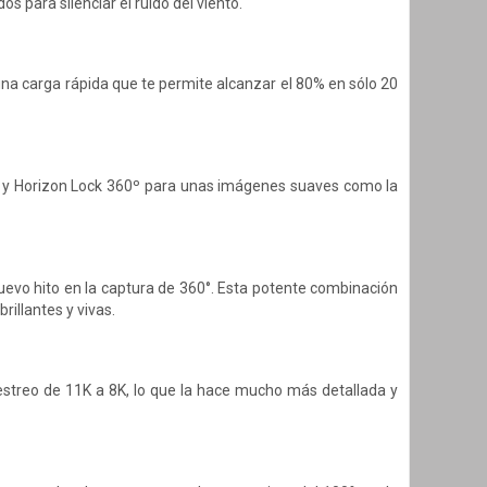
s para silenciar el ruido del viento.
a carga rápida que te permite alcanzar el 80% en sólo 20
e y Horizon Lock 360º para unas imágenes suaves como la
uevo hito en la captura de 360°. Esta potente combinación
illantes y vivas.
streo de 11K a 8K, lo que la hace mucho más detallada y