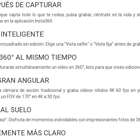
UÉS DE CAPTURAR
que capta todo lo que te rodea, pulsa grabar, céntrate en la vida y
 en la aplicación Insta360.
 INTELIGENTE
uadrado sin edición. Elige una "Vista selfie" o "Vista fija" antes de gra
360° AL MISMO TIEMPO
apturarás simultáneamente un vídeo en 360°, listo para que crees edic
GRAN ANGULAR
a cámara de acción tradicional y graba vídeos nítidos 4K 60 fps e
un FOV de 170° en 4K a 30 fps.
AL SUELO
au!". Disfruta de momentos inolvidables con impresionantes fotos de 3
LEMENTE MÁS CLARO