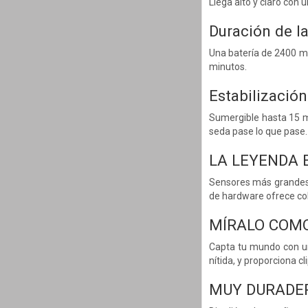
Llega alto y claro con 
Duración de l
Una batería de 2400 m
minutos.
Estabilizació
Sumergible hasta 15 m
seda pase lo que pase.
LA LEYENDA 
Sensores más grandes d
de hardware ofrece col
MÍRALO COMO
Capta tu mundo con un
nítida, y proporciona c
MUY DURADE