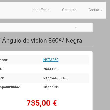
Identifícate
Contacto
Carrito
/ Ángulo de visión 360º/ Negra
arca:
INSTA360
/N:
INX5ESB2
AN:
6977644761496
sponibilidad:
Disponible
735,00 €