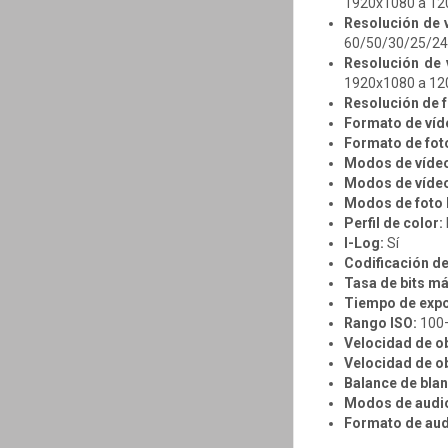
1920x1080 a 12
Resolución de v
60/50/30/25/24
Resolución de 
1920x1080 a 12
Resolución de f
Formato de víd
Formato de fot
Modos de vídeo
Modos de vídeo 
Modos de foto l
Perfil de color:
I-Log:
Sí
Codificación de
Tasa de bits m
Tiempo de expo
Rango ISO:
100
Velocidad de ob
Velocidad de ob
Balance de bla
Modos de audi
Formato de aud