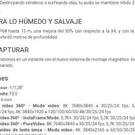
Destrozando senderos o surfeando olas, tu audio se mantiene nítido. El
.
RA LO HÚMEDO Y SALVAJE
P68 hasta 15 m, una mejora del 50% con respecto a la X4, y con la 
sta 60 metros de profundidad.
CAPTURAR
cesorios en un instante con el nuevo sistema de montaje magnético. Inc
parado.
nes
sor:
1/1,28"
ente:
F2.0
6 mm
 vídeo 360º - Modo vídeo:
8K: 7680x3840 a 30/25/24 fps; 5,
/24 fps; 4K: 3840x1920 a 120/100/60/50/48/30/25/24 fps
vídeo 360º - InstaFrame Mode:
5,7K+: 30/25/24 fps; 5,7K: 30/25/24 fp
ídeo 360º - PureVideo:
8K: 7680x3840 a 30/25/24 fps; 5,7K: 30/25/24 
vídeo de lente única - Modo vídeo:
4K: 3840x2160 a 60/50/30/25/