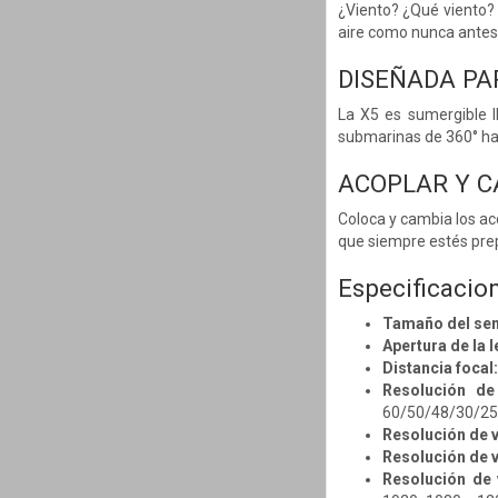
¿Viento? ¿Qué viento? 
aire como nunca antes
DISEÑADA PA
La X5 es sumergible I
submarinas de 360° ha
ACOPLAR Y 
Coloca y cambia los ac
que siempre estés pre
Especificacio
Tamaño del sen
Apertura de la l
Distancia focal:
Resolución de
60/50/48/30/25
Resolución de 
Resolución de v
Resolución de 