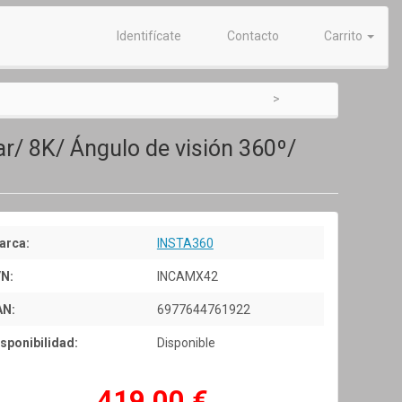
Identifícate
Contacto
Carrito
r/ 8K/ Ángulo de visión 360º/
arca:
INSTA360
/N:
INCAMX42
AN:
6977644761922
sponibilidad:
Disponible
419,00 €