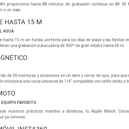
h proporciona hasta 88 minutos de grabación continua en 8K 30 fps
n o un viaje.
E HASTA 15 M
L AGUA
e hasta 15 m sin funda, perfecta para los días de playa y las fiestas 
btener una grabación subacuática de 360º de gran nitidez hasta 60 m.
GNÉTICO
ás de 50 monturas y accesorios en un abrir y cerrar de ojos, para qu
 incorpora una rosca universal de 1/4" compatible con selfie sticks y t
MOTO
 EQUIPO FAVORITO
sde nuestros prácticos mandos a distancia, tu Apple Watch, Coros 
ue ya conoces.