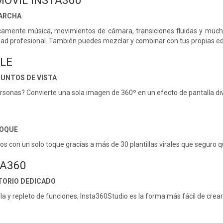
MÓVIL INSTA360
MARCHA
camente música, movimientos de cámara, transiciones fluidas y muc
dad profesional. También puedes mezclar y combinar con tus propias edi
PLE
PUNTOS DE VISTA
rsonas? Convierte una sola imagen de 360º en un efecto de pantalla div
TOQUE
s con un solo toque gracias a más de 30 plantillas virales que seguro q
TA360
TORIO DEDICADO
lla y repleto de funciones, Insta360Studio es la forma más fácil de cre