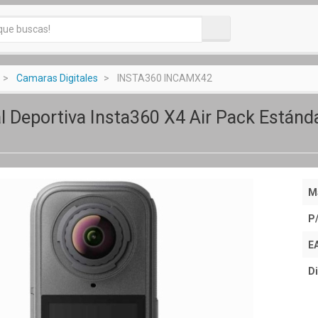
Camaras Digitales
INSTA360 INCAMX42
l Deportiva Insta360 X4 Air Pack Estánda
M
P
E
Di