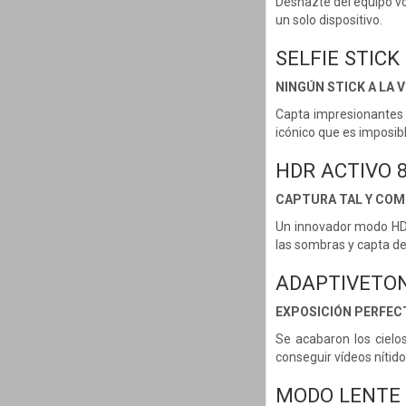
Deshazte del equipo vo
un solo dispositivo.
SELFIE STICK 
NINGÚN STICK A LA V
Capta impresionantes 
icónico que es imposib
HDR ACTIVO 
CAPTURA TAL Y COM
Un innovador modo HDR 
las sombras y capta de
ADAPTIVETO
EXPOSICIÓN PERFEC
Se acabaron los cielo
conseguir vídeos nítid
MODO LENTE 