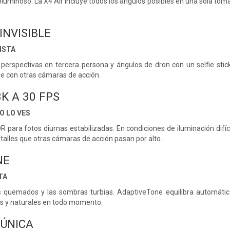
luminoso. La X4 Air incluye todos los ángulos posibles en una sola toma
INVISIBLE
ISTA
perspectivas en tercera persona y ángulos de dron con un selfie st
le con otras cámaras de acción.
8K A 30 FPS
O LO VES
para fotos diurnas estabilizadas. En condiciones de iluminación difícil
talles que otras cámaras de acción pasan por alto.
NE
TA
s quemados y las sombras turbias. AdaptiveTone equilibra automática
os y naturales en todo momento.
ÚNICA