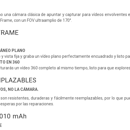
mo una cámara clásica de apuntar y capturar para vídeos envolventes e
Frame, con un FOV ultraamplio de 170°.
FRAME
TÁNEO PLANO
e y vista fija y graba un vídeo plano perfectamente encuadrado y listo pa
TO EN 360
pturarás un vídeo 360 completo al mismo tiempo, listo para que explo
MPLAZABLES
OS, NO LA CÁMARA.
r son resistentes, duraderas y fácilmente reemplazables, por lo que pue
 esperas por las reparaciones.
2010 mAh
E