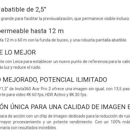
 abatible de 2,5"
 grande para facilitar la previsualización, que permanece visible incluso a
permeable hasta 12 m
ta 12 m o 60 m con la funda de buceo, y una robusta pantalla abatible.
E LO MEJOR
e con Leica para establecer un nuevo punto de referencia para la cali
 luz y reduce el ruido.
 MEJORADO, POTENCIAL ILIMITADO
1/1,3" de Insta360 Ace Pro 2 ofrece una imagen sin igual, con 13,5 p
te para vídeo 4K 60 fps, HDR Activo y 8K 30 fps.
ÓN ÚNICA PARA UNA CALIDAD DE IMAGEN 
ara de acción con un chip de imagen dedicado para la reducción de ru
mayor procesamiento y un potente rendimiento. Con un 100% más 
naria con resultados increíbles.