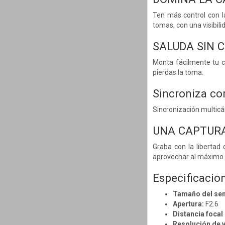
Ten más control con la
tomas, con una visibili
SALUDA SIN 
Monta fácilmente tu 
pierdas la toma.
Sincroniza co
Sincronización multicá
UNA CAPTURA
Graba con la libertad 
aprovechar al máximo c
Especificacio
Tamaño del sen
Apertura:
F2.6
Distancia focal
Resolución de v