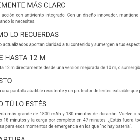
LEMENTE MÁS CLARO
acción con antiviento integrado. Con un diseño innovador, mantiene 
ando lo necesites.
MO LO RECUERDAS
o actualizados aportan claridad a tu contenido y sumergen a tus espec
E HASTA 12 M
sta 12 m directamente desde una versión mejorada de 10 m, o sumergib
STO
una pantalla abatible resistente y un protector de lentes extraíble que 
O TÚ LO ESTÉS
ría más grande de 1800 mAh y 180 minutos de duración. Vuelve a sal
o 18 minutos y la carga por completo en 47 minutos. ¿Estás fuera to
rsa para esos momentos de emergencia en los que "no hay batería".
CAPTURA