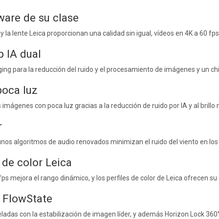
ware de su clase
y la lente Leica proporcionan una calidad sin igual, vídeos en 4K a 60 fp
p IA dual
ing para la reducción del ruido y el procesamiento de imágenes y un chi
poca luz
 imágenes con poca luz gracias a la reducción de ruido por IA y al brillo
r
unos algoritmos de audio renovados minimizan el ruido del viento en l
 de color Leica
ps mejora el rango dinámico, y los perfiles de color de Leica ofrecen su 
n FlowState
eladas con la estabilización de imagen líder, y además Horizon Lock 360