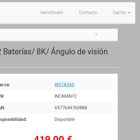
Identifícate
Contacto
Carrito
 Baterías/ 8K/ Ángulo de visión
arca:
INSTA360
/N:
INCAMAP2
AN:
6977644760888
sponibilidad:
Disponible
419,00 €