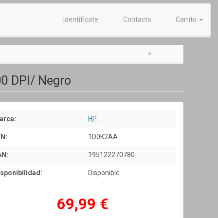
Identifícate
Contacto
Carrito
00 DPI/ Negro
arca:
HP
/N:
1D0K2AA
AN:
195122270780
sponibilidad:
Disponible
69,99 €