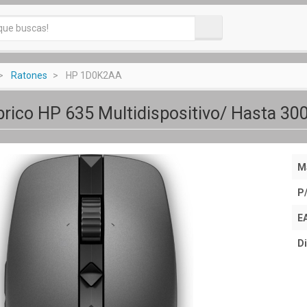
Ratones
HP 1D0K2AA
rico HP 635 Multidispositivo/ Hasta 30
M
P
E
Di