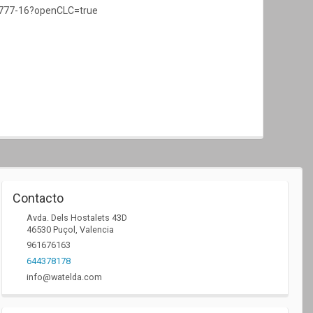
6777-16?openCLC=true
Contacto
Avda. Dels Hostalets 43D
46530
Puçol
,
Valencia
961676163
644378178
info@watelda.com