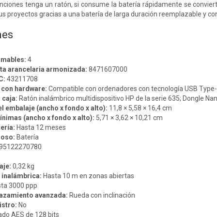
nciones tenga un ratón, si consume la batería rápidamente se convier
us proyectos gracias a una batería de larga duración reemplazable y con
nes
amables:
4
sta arancelaria armonizada:
8471607000
C:
43211708
 con hardware:
Compatible con ordenadores con tecnología USB Type-
 caja:
Ratón inalámbrico multidispositivo HP de la serie 635; Dongle Na
 embalaje (ancho x fondo x alto):
11,8 × 5,58 × 16,4 cm
nimas (ancho x fondo x alto):
5,71 × 3,62 × 10,21 cm
ería:
Hasta 12 meses
noso:
Batería
95122270780
aje:
0,32 kg
 inalámbrica:
Hasta 10 m en zonas abiertas
ta 3000 ppp
lazamiento avanzada:
Rueda con inclinación
istro:
No
ado AES de 128 bits