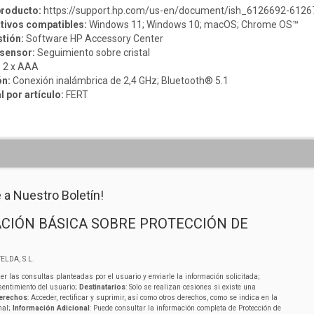
producto:
https://support.hp.com/us-en/document/ish_6126692-612
tivos compatibles:
Windows 11; Windows 10; macOS; Chrome OS™
tión:
Software HP Accessory Center
 sensor:
Seguimiento sobre cristal
:
2 x AAA
ón:
Conexión inalámbrica de 2,4 GHz; Bluetooth® 5.1
 por artículo:
FERT
 a Nuestro Boletín!
CIÓN BÁSICA SOBRE PROTECCIÓN DE
ELDA, S.L.
er las consultas planteadas por el usuario y enviarle la información solicitada;
sentimiento del usuario;
Destinatarios
: Solo se realizan cesiones si existe una
erechos
: Acceder, rectificar y suprimir, así como otros derechos, como se indica en la
nal;
Información Adicional
: Puede consultar la información completa de Protección de