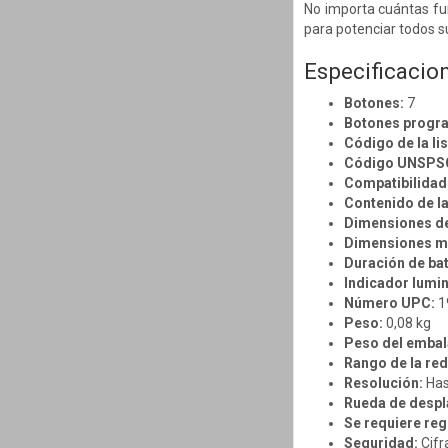
No importa cuántas fu
para potenciar todos s
Especificacio
Botones:
7
Botones progr
Código de la li
Código UNSPS
Compatibilidad
Contenido de la
Dimensiones del
Dimensiones mí
Duración de bat
Indicador lumi
Número UPC:
1
Peso:
0,08 kg
Peso del embal
Rango de la red
Resolución:
Has
Rueda de desp
Se requiere reg
Seguridad:
Cifr