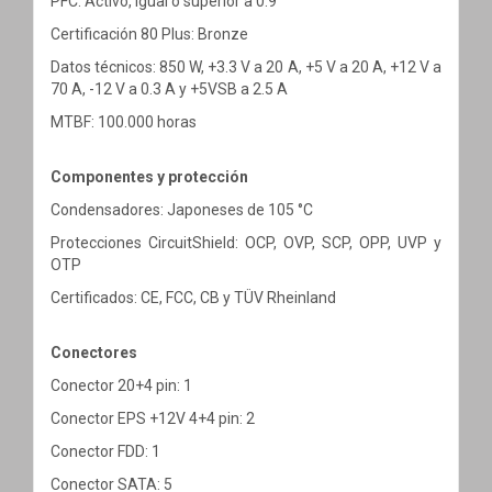
PFC: Activo, igual o superior a 0.9
Certificación 80 Plus: Bronze
Datos técnicos: 850 W, +3.3 V a 20 A, +5 V a 20 A, +12 V a
70 A, -12 V a 0.3 A y +5VSB a 2.5 A
MTBF: 100.000 horas
Componentes y protección
Condensadores: Japoneses de 105 °C
Protecciones CircuitShield: OCP, OVP, SCP, OPP, UVP y
OTP
Certificados: CE, FCC, CB y TÜV Rheinland
Conectores
Conector 20+4 pin: 1
Conector EPS +12V 4+4 pin: 2
Conector FDD: 1
Conector SATA: 5