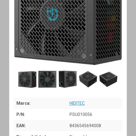
Marca:
HIDITEC
P/N:
PSU010056
EAN:
8436545694008