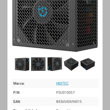
Marca:
HIDITEC
P/N:
PSU010057
EAN:
8436545694015