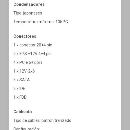
Condensadores
Tipo: japoneses
Temperatura máxima: 105 ºC
Conectores
1 x conector 20+4 pin
2 x EPS +12V 4+4 pin
4 x PCIe 6+2 pin
1 x 12V-2x6
5 x SATA
2 x IDE
1 x FDD
Cableado
Tipo de cables: patrón trenzado
Configuración: