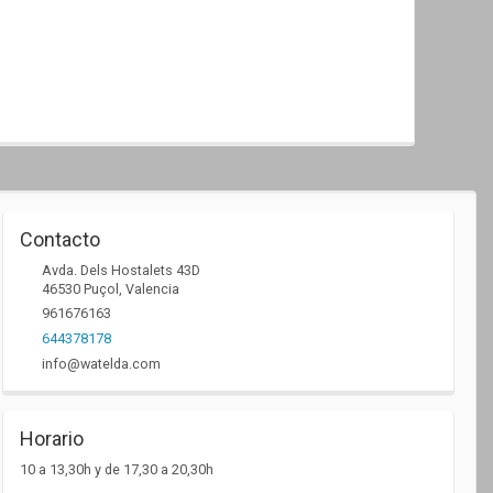
Contacto
Avda. Dels Hostalets 43D
46530
Puçol
,
Valencia
961676163
644378178
info@watelda.com
Horario
10 a 13,30h y de 17,30 a 20,30h