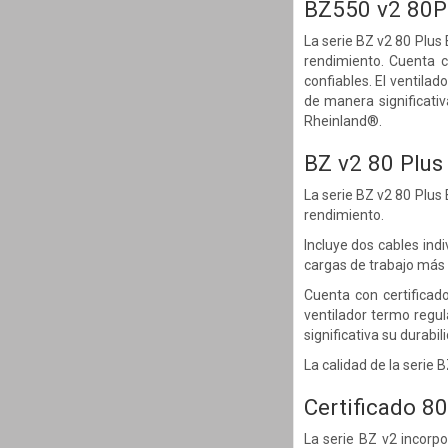
BZ550 v2 80
La serie BZ v2 80 Plus
rendimiento. Cuenta 
confiables. El ventil
de manera significativ
Rheinland®.
BZ v2 80 Plus
La serie BZ v2 80 Plus
rendimiento.
Incluye dos cables ind
cargas de trabajo más 
Cuenta con certificad
ventilador termo regu
significativa su durabil
La calidad de la serie
Certificado 8
La serie BZ v2 incorp