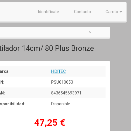
Identifícate
Contacto
Carrito
tilador 14cm/ 80 Plus Bronze
arca:
HIDITEC
/N:
PSU010053
AN:
8436545693971
sponibilidad:
Disponible
47,25 €