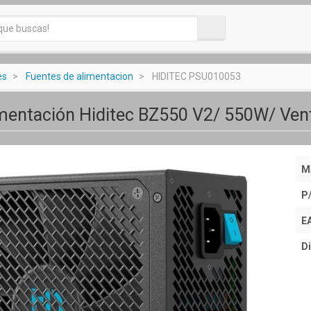
es
Fuentes de alimentacion
HIDITEC PSU010053
mentación Hiditec BZ550 V2/ 550W/ Ven
M
P
E
Di