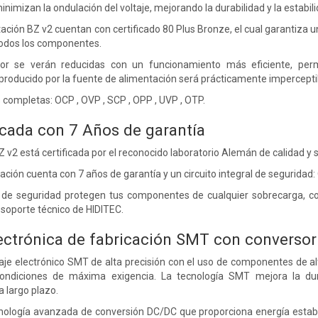
mizan la ondulación del voltaje, mejorando la durabilidad y la estabilida
ación BZ v2 cuentan con certificado 80 Plus Bronze, el cual garantiza 
todos los componentes.
or se verán reducidas con un funcionamiento más eficiente, permi
 producido por la fuente de alimentación será prácticamente impercepti
 completas: OCP , OVP , SCP , OPP , UVP , OTP.
ficada con 7 Años de garantía
 BZ v2 está certificada por el reconocido laboratorio Alemán de calidad 
ción cuenta con 7 años de garantía y un circuito integral de seguridad: 
de seguridad protegen tus componentes de cualquier sobrecarga, cort
 soporte técnico de HIDITEC.
ectrónica de fabricación SMT con converso
je electrónico SMT de alta precisión con el uso de componentes de al
ondiciones de máxima exigencia. La tecnología SMT mejora la dur
a largo plazo.
ología avanzada de conversión DC/DC que proporciona energía establ