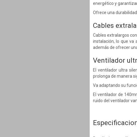
energético y garantiza
Ofrece una durabilidad
Cables extrala
Cables extralargos con
instalación, lo que va
además de ofrecer una 
Ventilador ul
El ventilador ultra s
prolonga de manera sign
Va adaptando su funcio
El ventilador de 140m
ruido del ventilador v
Especificacio