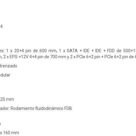
 4
bles: 1 x 20+4 pin de 600 mm, 1 x SATA + IDE + IDE + FDD de 5
2 x EPS +12V 4+4 pin de 700 mm y 2 x PCIe 6+2 pin + PCIe 6+2 pin d
 trenzado
dular
x 25 mm
lador: Rodamiento fluidodinámico FDB
s
6 x 160 mm