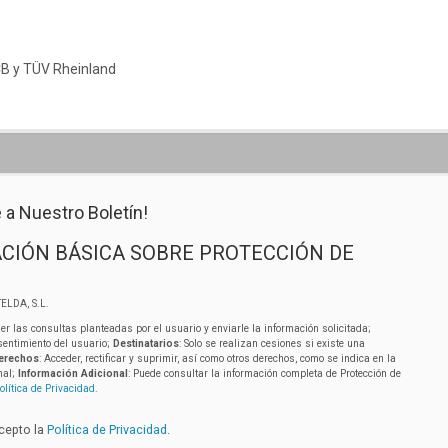
 CB y TÜV Rheinland
 a Nuestro Boletín!
CIÓN BÁSICA SOBRE PROTECCIÓN DE
ELDA, S.L.
er las consultas planteadas por el usuario y enviarle la información solicitada;
sentimiento del usuario;
Destinatarios
: Solo se realizan cesiones si existe una
erechos
: Acceder, rectificar y suprimir, así como otros derechos, como se indica en la
nal;
Información Adicional
: Puede consultar la información completa de Protección de
olítica de Privacidad
.
acepto la
Política de Privacidad
.