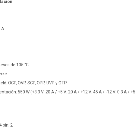
tación
5 A
eses de 105 °C
onze
ield: OCP, OVP, SCP, OPP, UVP y OTP
ntación: 550 W (+3.3 V: 20 A / +5 V: 20 A / +12 V: 45 A / -12 V: 0.3 A / +
 pin: 2