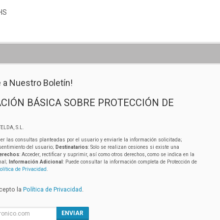
oHS
 a Nuestro Boletín!
CIÓN BÁSICA SOBRE PROTECCIÓN DE
ELDA, S.L.
er las consultas planteadas por el usuario y enviarle la información solicitada;
sentimiento del usuario;
Destinatarios
: Solo se realizan cesiones si existe una
erechos
: Acceder, rectificar y suprimir, así como otros derechos, como se indica en la
nal;
Información Adicional
: Puede consultar la información completa de Protección de
olítica de Privacidad
.
acepto la
Política de Privacidad
.
ENVIAR