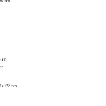
x 80 mm
es HD
ono
65 x 172 mm