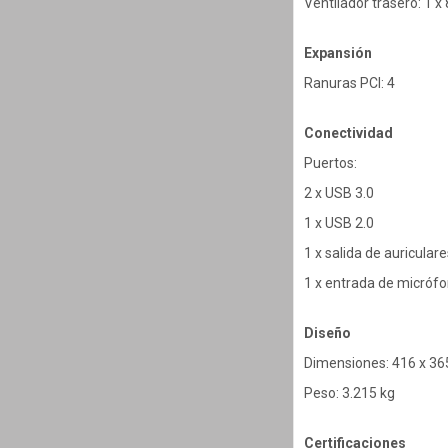
Ventilador trasero: 1 
Expansión
Ranuras PCI: 4
Conectividad
Puertos:
2 x USB 3.0
1 x USB 2.0
1 x salida de auricular
1 x entrada de micróf
Diseño
Dimensiones: 416 x 3
Peso: 3.215 kg
Certificaciones