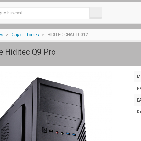
es
Cajas - Torres
HIDITEC CHA010012
e Hiditec Q9 Pro
M
P
E
Di