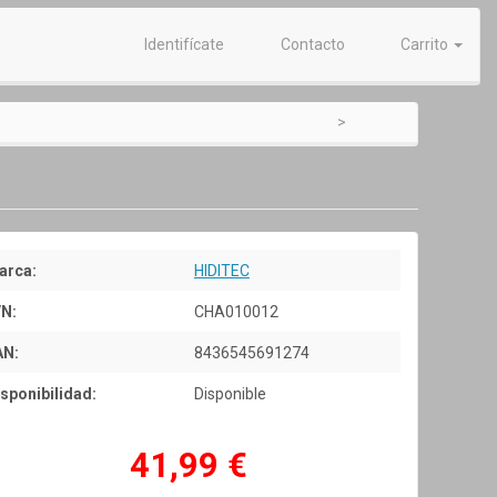
Identifícate
Contacto
Carrito
arca:
HIDITEC
/N:
CHA010012
AN:
8436545691274
sponibilidad:
Disponible
41,99 €