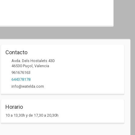
Contacto
Avda. Dels Hostalets 43D
46530
Puçol
,
Valencia
961676163
644378178
info@watelda.com
Horario
10 a 13,30h y de 17,30 a 20,30h