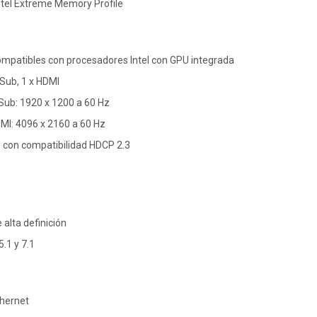
ntel Extreme Memory Profile
ompatibles con procesadores Intel con GPU integrada
-Sub, 1 x HDMI
ub: 1920 x 1200 a 60 Hz
I: 4096 x 2160 a 60 Hz
1 con compatibilidad HDCP 2.3
 alta definición
5.1 y 7.1
thernet