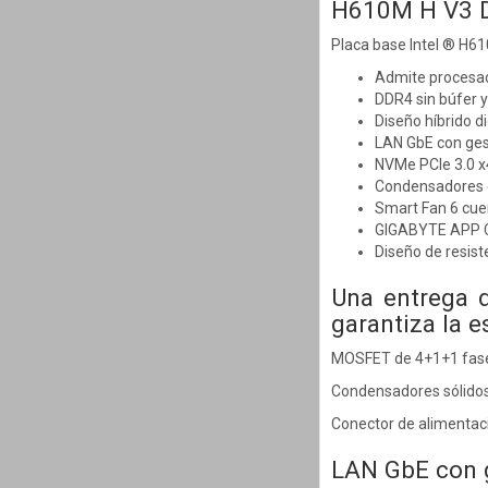
H610M H V3 
Placa base Intel ® H610
Admite procesado
DDR4 sin búfer y
Diseño híbrido d
LAN GbE con ges
NVMe PCIe 3.0 x
Condensadores de
Smart Fan 6 cue
GIGABYTE APP Cen
Diseño de resist
Una entrega d
garantiza la e
MOSFET de 4+1+1 fase
Condensadores sólidos 
Conector de alimentaci
LAN GbE con 