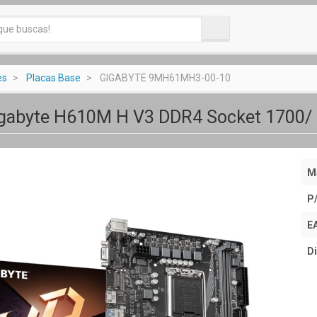
es
Placas Base
GIGABYTE 9MH61MH3-00-10
igabyte H610M H V3 DDR4 Socket 1700/ 
M
P
E
Di