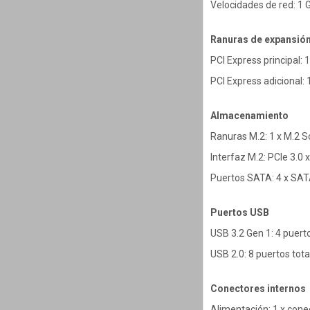
Velocidades de red: 1
Ranuras de expansió
PCI Express principal: 1
PCI Express adicional: 
Almacenamiento
Ranuras M.2: 1 x M.2 
Interfaz M.2: PCIe 3.0 
Puertos SATA: 4 x SAT
Puertos USB
USB 3.2 Gen 1: 4 puerto
USB 2.0: 8 puertos tot
Conectores internos
Alimentación: 1 x cone