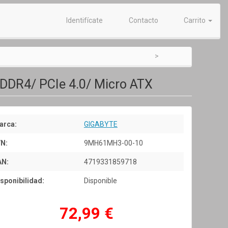
Identifícate
Contacto
Carrito
DDR4/ PCIe 4.0/ Micro ATX
arca:
GIGABYTE
/N:
9MH61MH3-00-10
AN:
4719331859718
sponibilidad:
Disponible
72,99 €