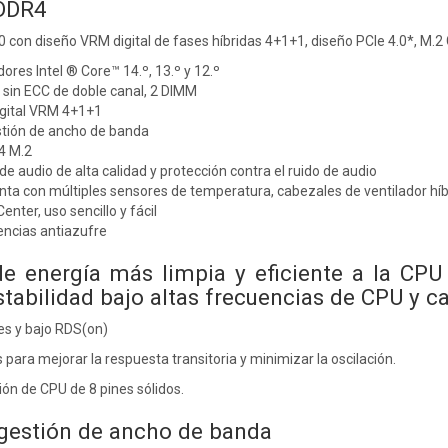
DDR4
 con diseño VRM digital de fases híbridas 4+1+1, diseño PCIe 4.0*, M.2 G
res Intel ® Core™ 14.º, 13.º y 12.º
 sin ECC de doble canal, 2 DIMM
igital VRM 4+1+1
tión de ancho de banda
4 M.2
 audio de alta calidad y protección contra el ruido de audio
nta con múltiples sensores de temperatura, cabezales de ventilador hí
ter, uso sencillo y fácil
encias antiazufre
e energía más limpia y eficiente a la CP
stabilidad bajo altas frecuencias de CPU y c
s y bajo RDS(on)
para mejorar la respuesta transitoria y minimizar la oscilación.
ón de CPU de 8 pines sólidos.
gestión de ancho de banda