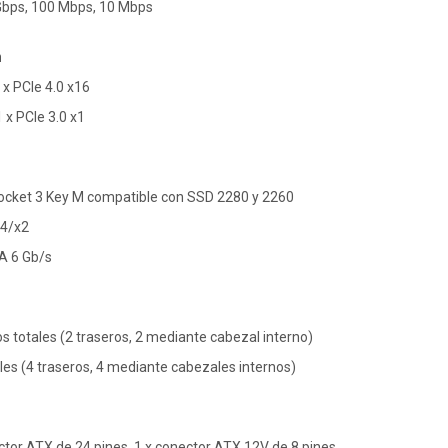
 Gbps, 100 Mbps, 10 Mbps
n
 x PCIe 4.0 x16
1 x PCIe 3.0 x1
Socket 3 Key M compatible con SSD 2280 y 2260
x4/x2
A 6 Gb/s
s totales (2 traseros, 2 mediante cabezal interno)
ales (4 traseros, 4 mediante cabezales internos)
ctor ATX de 24 pines, 1 x conector ATX 12V de 8 pines