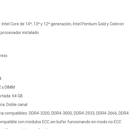
Intel Core de 14ª, 13ª y 12ª generación, Intel Pentium Gold y Celeron
 procesador instalado
press
4
2 x DIMM
tada: 64 GB
ia: Doble canal
ia compatibles: DDR4-3200, DDR4-3000, DDR4-2933, DDR4-2666, DDR
ompatible con módulos ECC sin búfer funcionando en modo no ECC