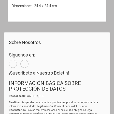
Dimensiones: 24.4 x 24.4 cm
Sobre Nosotros
Síguenos en:
¡Suscríbete a Nuestro Boletín!
INFORMACIÓN BÁSICA SOBRE
PROTECCIÓN DE DATOS
Responsable
: WATELDA, S.L.
Finalidad
: Responder las consultas planteadas por el usuario y enviarle la
información solicitada;
Legitimación
: Consentimiento del usuario;
Destinatarios
: Solo se realizan cesiones si existe una obligación legal;
Derechos
: Acceder, rectificar y suprimir, así como otros derechos, como se