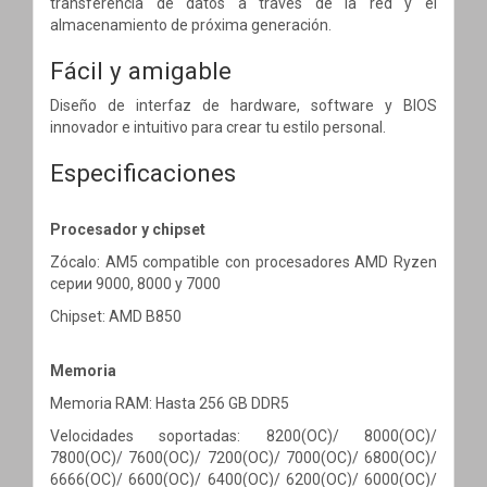
transferencia de datos a través de la red y el
almacenamiento de próxima generación.
Fácil y amigable
Diseño de interfaz de hardware, software y BIOS
innovador e intuitivo para crear tu estilo personal.
Especificaciones
Procesador y chipset
Zócalo: AM5 compatible con procesadores AMD Ryzen
серии 9000, 8000 y 7000
Chipset: AMD B850
Memoria
Memoria RAM: Hasta 256 GB DDR5
Velocidades soportadas: 8200(OC)/ 8000(OC)/
7800(OC)/ 7600(OC)/ 7200(OC)/ 7000(OC)/ 6800(OC)/
6666(OC)/ 6600(OC)/ 6400(OC)/ 6200(OC)/ 6000(OC)/