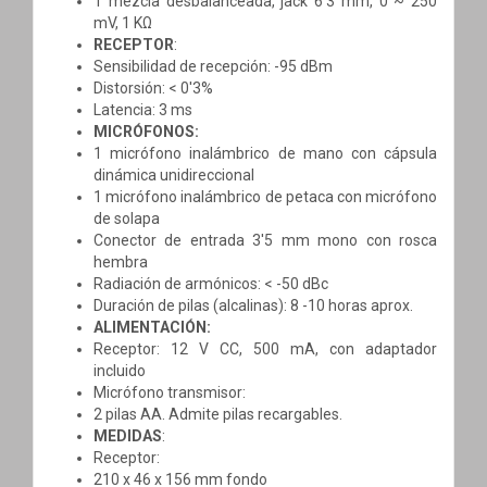
1 mezcla desbalanceada, jack 6'3 mm, 0 ~ 250
mV, 1 KΩ
RECEPTOR
:
Sensibilidad de recepción: -95 dBm
Distorsión: < 0'3%
Latencia: 3 ms
MICRÓFONOS:
1 micrófono inalámbrico de mano con cápsula
dinámica unidireccional
1 micrófono inalámbrico de petaca con micrófono
de solapa
Conector de entrada 3'5 mm mono con rosca
hembra
Radiación de armónicos: < -50 dBc
Duración de pilas (alcalinas): 8 -10 horas aprox.
ALIMENTACIÓN:
Receptor: 12 V CC, 500 mA, con adaptador
incluido
Micrófono transmisor:
2 pilas AA. Admite pilas recargables.
MEDIDAS
:
Receptor:
210 x 46 x 156 mm fondo