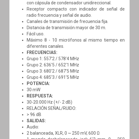
con cápsula de condensador unidireccional.
Receptor compacto con indicador de señal de
radio frecuencia y señal de audio.
Canales de transmisión de frecuencia fija.
Distancia de transmisión mayor de 30 m.
Fácil uso.
Máximo 8 - 10 micrófonos al mismo tiempo en
diferentes canales.
FRECUENCIAS:
Grupo 1: 557'2 / 578'4 MHz
Grupo 2: 636'5 / 652'1 MHz
Grupo 3: 680'2 / 687'5 MHz
Grupo 4: 685'3 / 691'5 MHz
POTENCIA:
30 mW
RESPUESTA:
30-20.000 Hz (+/- 2 dB)
RELACIÓN SEÑAL/RUIDO
:
> 96 dB
SALIDAS:
Audio:
2 balanceada, XLR, 0 ~ 250 mV, 600 Ω