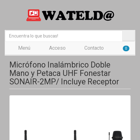
Menú
Acceso
Contacto
0
Micrófono Inalámbrico Doble
Mano y Petaca UHF Fonestar
SONAIR-2MP/ Incluye Receptor