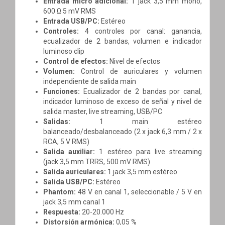
Entrada micro adicional:
1 jack 3,5 mm mono,
600 Ω 5 mV RMS
Entrada USB/PC:
Estéreo
Controles:
4 controles por canal: ganancia,
ecualizador de 2 bandas, volumen e indicador
luminoso clip
Control de efectos:
Nivel de efectos
Volumen:
Control de auriculares y volumen
independiente de salida main
Funciones:
Ecualizador de 2 bandas por canal,
indicador luminoso de exceso de señal y nivel de
salida master, live streaming, USB/PC
Salidas:
1 main estéreo
balanceado/desbalanceado (2 x jack 6,3 mm / 2 x
RCA, 5 V RMS)
Salida auxiliar:
1 estéreo para live streaming
(jack 3,5 mm TRRS, 500 mV RMS)
Salida auriculares:
1 jack 3,5 mm estéreo
Salida USB/PC:
Estéreo
Phantom:
48 V en canal 1, seleccionable / 5 V en
jack 3,5 mm canal 1
Respuesta:
20-20.000 Hz
Distorsión armónica:
0,05 %