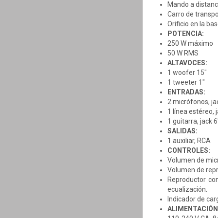
Mando a distanci
Carro de transpor
Orificio en la b
POTENCIA:
250 W máximo
50 W RMS
ALTAVOCES:
1 woofer 15"
1 tweeter 1"
ENTRADAS:
2 micrófonos, j
1 línea estéreo,
1 guitarra, jack
SALIDAS:
1 auxiliar, RCA
CONTROLES:
Volumen de micr
Volumen de repr
Reproductor con
ecualización.
Indicador de car
ALIMENTACIÓN