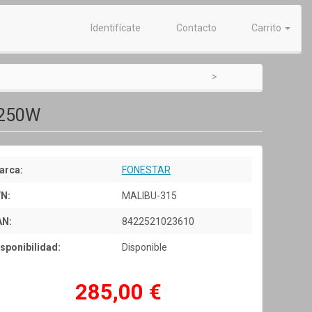
Identifícate
Contacto
Carrito
 250W
arca:
FONESTAR
/N:
MALIBU-315
AN:
8422521023610
sponibilidad:
Disponible
285,00 €