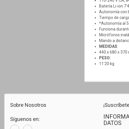
110-240 V CA, 8
Batería Li-ion 7
Autonomía con b
Tiempo de carga 
*Autonomía al 5
Funciona durant
Micrófonos inal
Mando a distanc
MEDIDAS
:
440 x 680 x 37
PESO:
11'20 kg
Sobre Nosotros
¡Suscríbete
INFORMA
Síguenos en:
DATOS