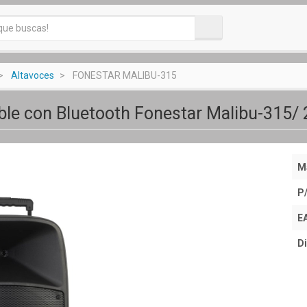
Altavoces
FONESTAR MALIBU-315
ble con Bluetooth Fonestar Malibu-315/
M
P
E
Di