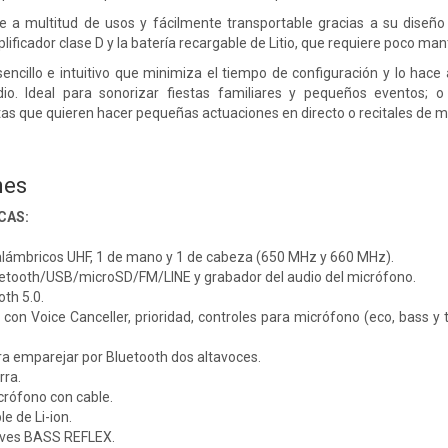
le a multitud de usos y fácilmente transportable gracias a su diseñ
plificador clase D y la batería recargable de Litio, que requiere poco 
encillo e intuitivo que minimiza el tiempo de configuración y lo hace
io. Ideal para sonorizar fiestas familiares y pequeños eventos; o
tas que quieren hacer pequeñas actuaciones en directo o recitales de m
nes
CAS:
alámbricos UHF, 1 de mano y 1 de cabeza (650 MHz y 660 MHz).
etooth/USB/microSD/FM/LINE y grabador del audio del micrófono.
th 5.0.
con Voice Canceller, prioridad, controles para micrófono (eco, bass y
a emparejar por Bluetooth dos altavoces.
rra.
crófono con cable.
e de Li-ion.
aves BASS REFLEX.