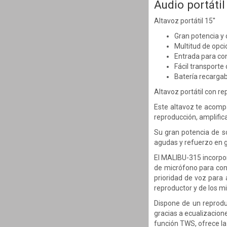
Audio portáti
Altavoz portátil 15''
Gran potencia y 
Multitud de opc
Entrada para con
Fácil transporte 
Batería recarga
Altavoz portátil con 
Este altavoz te acomp
reproducción, amplific
Su gran potencia de s
agudas y refuerzo en
El MALIBU-315 incorpor
de micrófono para cone
prioridad de voz para
reproductor y de los m
Dispone de un reprodu
gracias a ecualizacio
función TWS, ofrece la