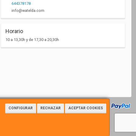
644378178
info@watelda.com
Horario
10 a 13,30h y de 17,30 a 20,30h
CONFIGURAR
RECHAZAR
ACEPTAR COOKIES
7112 - Tfno: 961676163