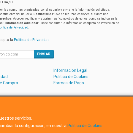
ELDA, S.L.
er las consultas planteadas por el usuario y enviarle la información solicitada;
sentimiento del usuario;
Destinatarios
: Solo se realizan cesiones si existe una
erechos
: Acceder, rectificar y suprimir, así como otros derechos, como se indica en la
nal;
Información Adicional
: Puede consultar la información completa de Protección de
olítica de Privacidad
.
acepto la
Política de Privacidad
.
ENVIAR
Información Legal
cidad
Política de Cookies
de Compra
Formas de Pago
Avda. Dels Hostalets 43D, 46530, Valencia, España. - C.I.F.:B5488
uestros servicios.
ambiar la configuración, en nuestra
Política de Cookies
.