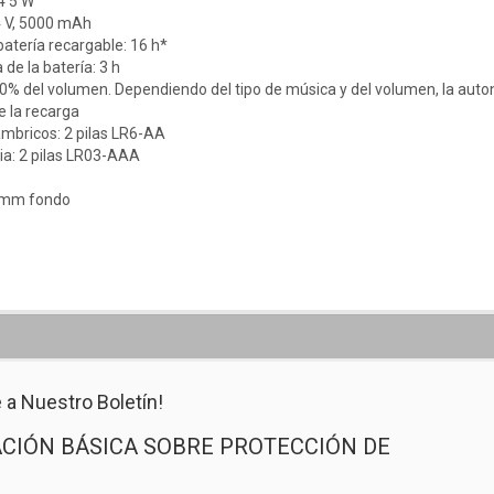
4'5 W
'4 V, 5000 mAh
atería recargable: 16 h*
de la batería: 3 h
0% del volumen. Dependiendo del tipo de música y del volumen, la aut
e la recarga
ámbricos: 2 pilas LR6-AA
ia: 2 pilas LR03-AAA
0 mm fondo
 a Nuestro Boletín!
CIÓN BÁSICA SOBRE PROTECCIÓN DE