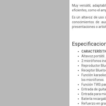
Muy versátil, adaptab
eficientes, como el am
Es un altavoz de uso s
conocimientos de aud
presentaciones o artis
Especificacio
CARACTERÍSTI
Altavoz portátil.
2 micrófonos in
Reproductor Blu
Receptor Bluetoo
Función karaoke 
los micrófonos.
Función TWS par
Entrada de guita
Entrada para mi
Batería recargabl
Refuerzo en gr