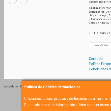
Responsable
: WAT
Finalidad
: Respond
Legitimación
: Con
obligación legal;
D
información adicio
Datos en nuestra
P
He leído y 
Contacto
Política Priva
Condiciones 
watelda.es © 2026
Política de Cookies de watelda.es
Utilizamos cookies propias y de terceros para mejorar n
Puede obtener más información, o bien conocer cómo c