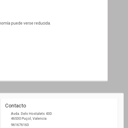
onomía puede verse reducida.
Contacto
Avda. Dels Hostalets 43D
46530
Puçol
,
Valencia
961676163