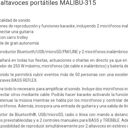
l altavoces portátiles MALIBU-315
calidad de sonido
iones de reproducción y funciones karaoke, incluyendo 2 micrófonos in
ectar una guitarra
con carro trolley
ble de gran autonomía
reproductor Bluetooth/USB/microSD/FM/LINE y 2 micrófonos inalámbrico
añará en todas tus fiestas, actuaciones o charlas en directo ya que e
ador de 250 W máximo, micrófonos (de cable e inalámbrico) y batería de l
onido te permitirá cubrir eventos más de 50 personas con una excelent
 graves BASS REFLEX.
a todo lo necesario para amplificar el sonido. Incluye dos micrófonos 
ctar otros mediante cable. Podrás hacer karaoke activando la función
 atenuar la música mientras se habla por los micrófonos y controlar
icrófonos. Además, incorpora una entrada de guitarra y una salida de lí
ctor de Bluetooth®, USB/microSD, radio o línea con mando a distancia
nes preestablecidas y a 2 controles manuales para BASS y TREBBLE. Ade
 posibilidad de reproducir simultáneamente por 2 altavoces en estéreo u