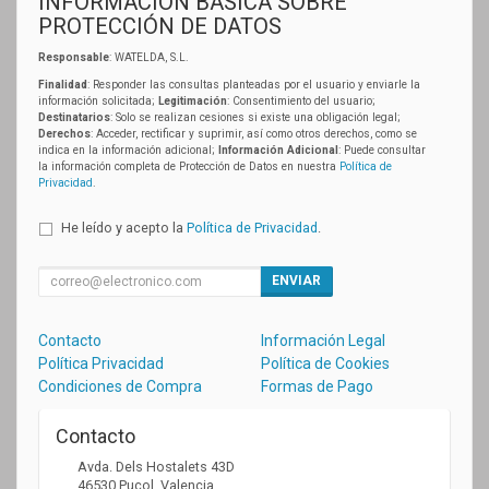
INFORMACIÓN BÁSICA SOBRE
PROTECCIÓN DE DATOS
Responsable
: WATELDA, S.L.
Finalidad
: Responder las consultas planteadas por el usuario y enviarle la
información solicitada;
Legitimación
: Consentimiento del usuario;
Destinatarios
: Solo se realizan cesiones si existe una obligación legal;
Derechos
: Acceder, rectificar y suprimir, así como otros derechos, como se
indica en la información adicional;
Información Adicional
: Puede consultar
la información completa de Protección de Datos en nuestra
Política de
Privacidad
.
He leído y acepto la
Política de Privacidad
.
ENVIAR
Contacto
Información Legal
Política Privacidad
Política de Cookies
Condiciones de Compra
Formas de Pago
Contacto
Avda. Dels Hostalets 43D
46530
Puçol
,
Valencia