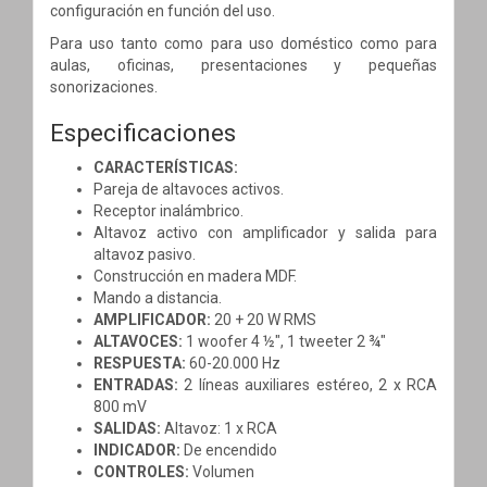
configuración en función del uso.
Para uso tanto como para uso doméstico como para
aulas, oficinas, presentaciones y pequeñas
sonorizaciones.
Especificaciones
CARACTERÍSTICAS:
Pareja de altavoces activos.
Receptor inalámbrico.
Altavoz activo con amplificador y salida para
altavoz pasivo.
Construcción en madera MDF.
Mando a distancia.
AMPLIFICADOR:
20 + 20 W RMS
ALTAVOCES:
1 woofer 4 ½",
1 tweeter 2 ¾"
RESPUESTA:
60-20.000 Hz
ENTRADAS:
2 líneas auxiliares estéreo, 2 x RCA
800 mV
SALIDAS:
Altavoz:
1 x RCA
INDICADOR:
De encendido
CONTROLES:
Volumen