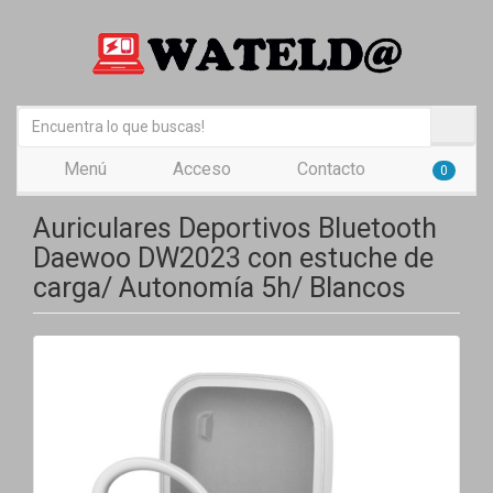
Menú
Acceso
Contacto
0
Auriculares Deportivos Bluetooth
Daewoo DW2023 con estuche de
carga/ Autonomía 5h/ Blancos