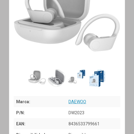
Marca:
DAEWOO
P/N:
DW2023
EAN:
8436533799661