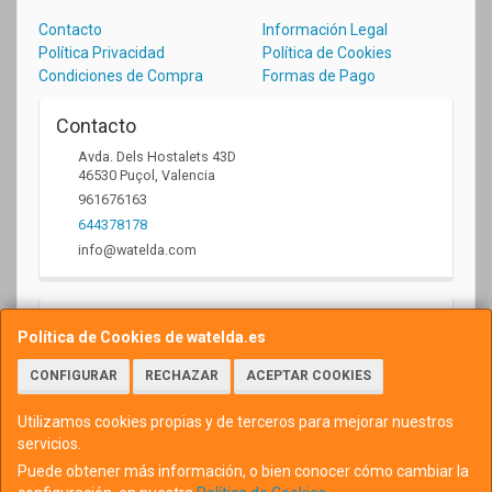
Contacto
Información Legal
Política Privacidad
Política de Cookies
Condiciones de Compra
Formas de Pago
Contacto
Avda. Dels Hostalets 43D
46530
Puçol
,
Valencia
961676163
644378178
info@watelda.com
Horario
Política de Cookies de watelda.es
10 a 13,30h y de 17,30 a 20,30h
CONFIGURAR
RECHAZAR
ACEPTAR COOKIES
Utilizamos cookies propias y de terceros para mejorar nuestros
servicios.
Puede obtener más información, o bien conocer cómo cambiar la