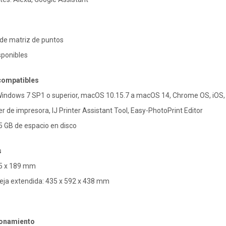
de matriz de puntos
sponibles
compatibles
Windows 7 SP1 o superior, macOS 10.15.7 a macOS 14, Chrome OS, iOS,
er de impresora, IJ Printer Assistant Tool, Easy-PhotoPrint Editor
5 GB de espacio en disco
s
95 x 189 mm
ja extendida: 435 x 592 x 438 mm
ionamiento