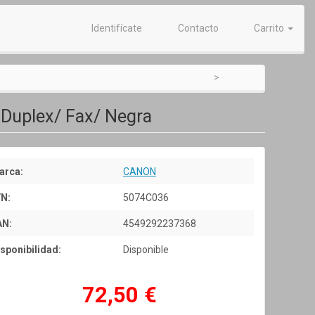
Identifícate
Contacto
Carrito
 Duplex/ Fax/ Negra
arca:
CANON
/N:
5074C036
AN:
4549292237368
sponibilidad:
Disponible
72,50 €