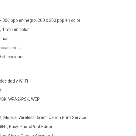
x 300 ppp en negro, 200 x 200 ppp en color
, 1 min en color
ginas
bicaciones
9 ubicaciones
elocidad y Wi-Fi
n
-PSK, WPA2-PSK, WEP
t, Mopria, Wireless Direct, Canon Print Service
INT, Easy-PhotoPrint Editor
tes: Alexa, Google Assistant