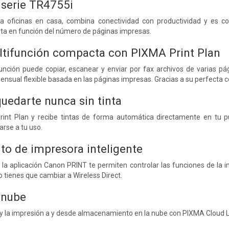
serie TR4755i
ra oficinas en casa, combina conectividad con productividad y es c
rta en función del número de páginas impresas.
tifunción compacta con PIXMA Print Plan
unción puede copiar, escanear y enviar por fax archivos de varias p
mensual flexible basada en las páginas impresas. Gracias a su perfecta c
quedarte nunca sin tinta
int Plan y recibe tintas de forma automática directamente en tu pu
arse a tu uso.
o de impresora inteligente
y la aplicación Canon PRINT te permiten controlar las funciones de la i
o tienes que cambiar a Wireless Direct.
 nube
 y la impresión a y desde almacenamiento en la nube con PIXMA Cloud Li