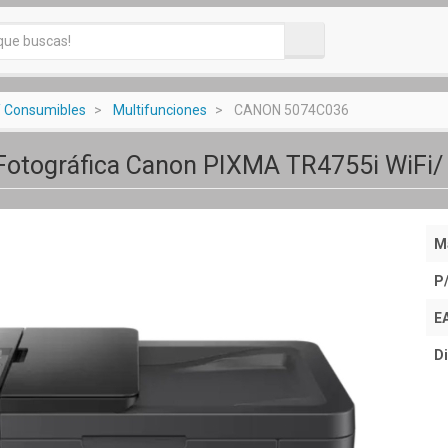
/ Consumibles
Multifunciones
CANON 5074C036
Fotográfica Canon PIXMA TR4755i WiFi/
M
P
E
Di