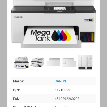
Marca:
CANON
P/N:
6171C029
EAN:
4549292260298