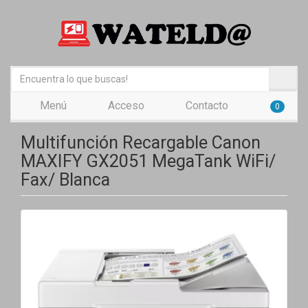
Menú
Acceso
Contacto
0
Multifunción Recargable Canon
MAXIFY GX2051 MegaTank WiFi/
Fax/ Blanca