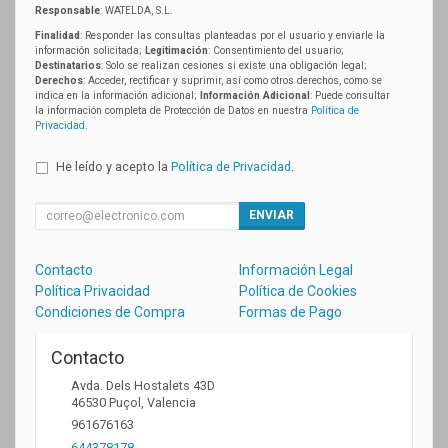
Responsable
: WATELDA, S.L.
Finalidad
: Responder las consultas planteadas por el usuario y enviarle la
información solicitada;
Legitimación
: Consentimiento del usuario;
Destinatarios
: Solo se realizan cesiones si existe una obligación legal;
Derechos
: Acceder, rectificar y suprimir, así como otros derechos, como se
indica en la información adicional;
Información Adicional
: Puede consultar
la información completa de Protección de Datos en nuestra
Política de
Privacidad
.
He leído y acepto la
Política de Privacidad
.
ENVIAR
Contacto
Información Legal
Política Privacidad
Política de Cookies
Condiciones de Compra
Formas de Pago
Contacto
Avda. Dels Hostalets 43D
46530
Puçol
,
Valencia
961676163
644378178