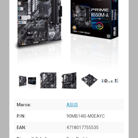
Marca:
ASUS
P/N:
90MB14I0-M0EAYC
EAN:
4718017755535