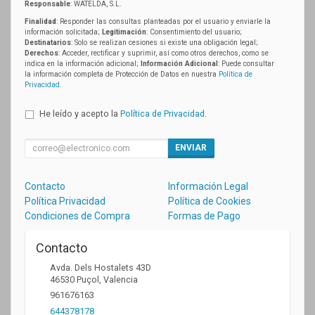
Responsable
: WATELDA, S.L.
Finalidad
: Responder las consultas planteadas por el usuario y enviarle la
información solicitada;
Legitimación
: Consentimiento del usuario;
Destinatarios
: Solo se realizan cesiones si existe una obligación legal;
Derechos
: Acceder, rectificar y suprimir, así como otros derechos, como se
indica en la información adicional;
Información Adicional
: Puede consultar
la información completa de Protección de Datos en nuestra
Política de
Privacidad
.
He leído y acepto la
Política de Privacidad
.
ENVIAR
Contacto
Información Legal
Política Privacidad
Política de Cookies
Condiciones de Compra
Formas de Pago
Contacto
Avda. Dels Hostalets 43D
46530
Puçol
,
Valencia
961676163
644378178