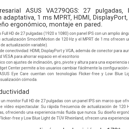
esarial ASUS VA279QGS: 27 pulgadas, I
 adaptativa, 1 ms MPRT, HDMI, DisplayPort, V
eño ergonómico, montaje en pared.
 Full HD de 27 pulgadas (1920 x 1080) con panel IPS con un amplio ángu
 actualización SmoothMotion de 120 Hz y el MPRT de 1 ms ofrecen una e
de actualización variable).
de conectividad: HDMI, DisplayPort y VGA, además de conector para aur
 VESA para ahorrar espacio en el escritorio
o con ajustes de inclinación, giro, pivote y altura para una experiencia
et Center permite a los usuarios cambiar fácilmente la configuración de
ASUS Eye Care cuentan con tecnologías Flicker-free y Low Blue Lig
isualización cómoda.
ductividad
n monitor Full HD de 27 pulgadas con un panel IPS sin marco que ofre
e vídeo espectacular. Su rápida frecuencia de actualización de 120 Hz
, ofreciendo una experiencia más fluida que nunca. Su diseño ergonómic
s Flicker-free y Low Blue Light de TÜV Rheinland, ofrecen una experienc