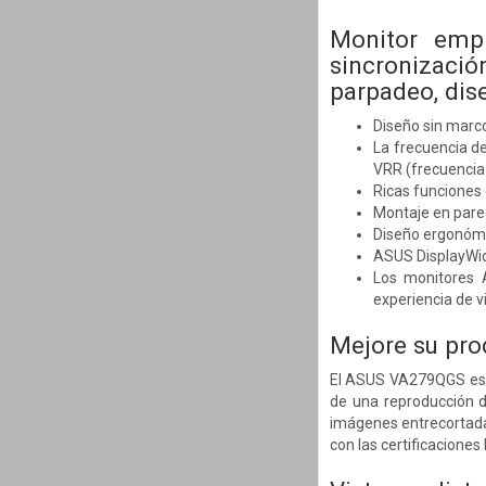
Monitor empr
sincronización
parpadeo, dis
Diseño sin marco
La frecuencia de
VRR (frecuencia 
Ricas funciones 
Montaje en pared
Diseño ergonómic
ASUS DisplayWidg
Los monitores 
experiencia de v
Mejore su pro
El ASUS VA279QGS es u
de una reproducción d
imágenes entrecortadas
con las certificacione