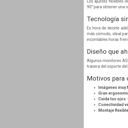
Los ajustes flexibles d
90° para obtener una or
Tecnología si
Es hora de decirle adi
más cómodo, ideal para
incontables horas frent
Diseño que ah
Algunos monitores ASU
trasera del soporte de
Motivos para
Imágenes muy f
Gran ergonomí
Cuida tus ojos
:
Conectividad ve
Montaje flexibl