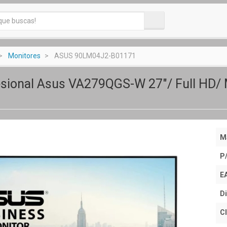
Monitores
ASUS 90LM04J2-B01171
sional Asus VA279QGS-W 27"/ Full HD/ M
M
P
E
Di
Cl