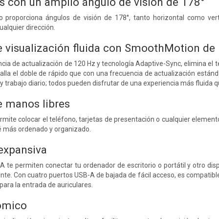
as con un amplio ángulo de visión de 178°
o proporciona ángulos de visión de 178°, tanto horizontal como ve
alquier dirección.
e visualización fluida con SmoothMotion de
cia de actualización de 120 Hz y tecnología Adaptive-Sync, elimina el t
talla el doble de rápido que con una frecuencia de actualización están
y trabajo diario; todos pueden disfrutar de una experiencia más fluida 
 manos libres
ermite colocar el teléfono, tarjetas de presentación o cualquier element
té más ordenado y organizado.
expansiva
A te permiten conectar tu ordenador de escritorio o portátil y otro di
te. Con cuatro puertos USB-A de bajada de fácil acceso, es compatible
para la entrada de auriculares.
ómico