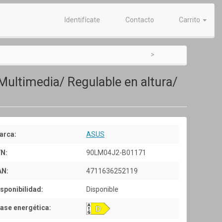
Identifícate
Contacto
Carrito
ultimedia/ Regulable en altura/
arca:
ASUS
/N:
90LM04J2-B01171
AN:
4711636252119
sponibilidad:
Disponible
ase energética: