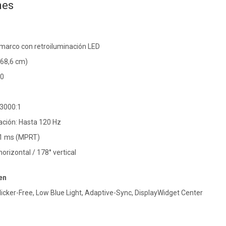
nes
n marco con retroiluminación LED
68,6 cm)
80
 3000:1
ación: Hasta 120 Hz
 1 ms (MPRT)
horizontal / 178° vertical
en
Flicker-Free, Low Blue Light, Adaptive-Sync, DisplayWidget Center