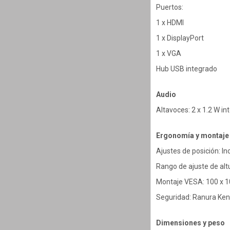
Puertos:
1 x HDMI
1 x DisplayPort
1 x VGA
Hub USB integrado
Audio
Altavoces: 2 x 1.2 W i
Ergonomía y montaje
Ajustes de posición: Inc
Rango de ajuste de al
Montaje VESA: 100 x 
Seguridad: Ranura Ken
Dimensiones y peso