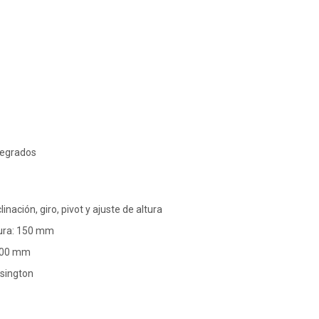
ntegrados
linación, giro, pivot y ajuste de altura
tura: 150 mm
100 mm
sington