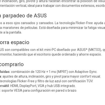
e inclinación, giro, pivote y altura facilitan encontrar la posición de 
ientación vertical, ideal para trabajar con documentos extensos, escribi
n parpadeo de ASUS
ós a esos ojos cansados ​​y cansados. La tecnología Flicker-Free ayuda
 maratones de películas. Está diseñada para minimizar la fatiga visual,
e a la pantalla.
orra espacio
S son compatibles con el kit mini-PC diseñado por ASUS* (MKT03), qu
l monitor, haciendo que el escritorio quede ordenado y ahorre espacio.
 comprarlo
luidas
: combinación de 120 Hz + 1 ms (MPRT) con Adaptive-Sync.
a
: ajustes de altura, inclinación, giro y pivot para mayor confort visual.
 tecnologías Flicker-Free y filtro de luz azul con certificación TÜV.
rsátil
: HDMI, DisplayPort, VGA y hub USB integrado.
e
: soporte VESA para configuración en pared o brazo.