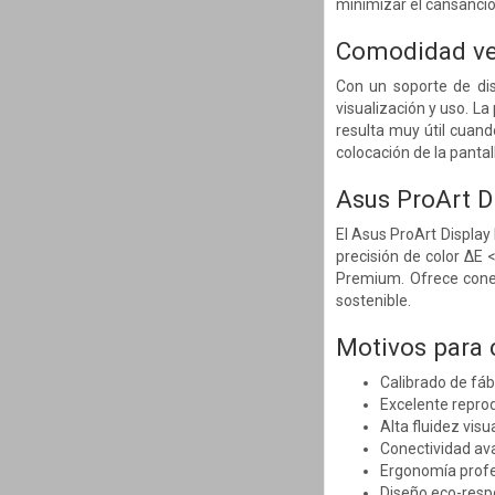
minimizar el cansancio 
Comodidad ver
Con un soporte de dis
visualización y uso. La 
resulta muy útil cuand
colocación de la pantal
Asus ProArt D
El Asus ProArt Display
precisión de color ΔE 
Premium. Ofrece cone
sostenible.
Motivos para
Calibrado de fábr
Excelente reprod
Alta fluidez vis
Conectividad av
Ergonomía profes
Diseño eco-respo