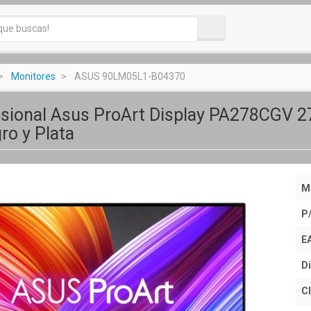
Monitores
ASUS 90LM05L1-B04370
sional Asus ProArt Display PA278CGV 2
ro y Plata
M
P
E
Di
Cl