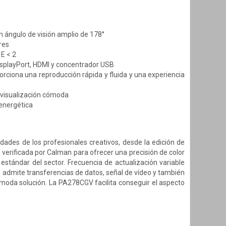
n ángulo de visión amplio de 178°
res
 E < 2
isplayPort, HDMI y concentrador USB
rciona una reproducción rápida y fluida y una experiencia
e visualización cómoda
energética
ades de los profesionales creativos, desde la edición de
y verificada por Calman para ofrecer una precisión de color
estándar del sector. Frecuencia de actualización variable
 admite transferencias de datos, señal de vídeo y también
ómoda solución. La PA278CGV facilita conseguir el aspecto