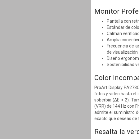
Monitor Profe
Pantalla con ret
Estándar de col
Calman verificad
Amplia conectiv
Frecuencia de a
de visualizació
Diseño ergonómic
Sostenibilidad v
Color incompar
ProArt Display PA278C
fotos y vídeo hasta el
soberbia (∆E < 2). Tam
(VRR) de 144 Hz con Fr
admite el suministro d
exacto que deseas de fo
Resalta la ver