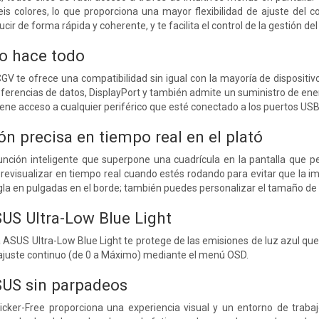
eis colores, lo que proporciona una mayor flexibilidad de ajuste del
ir de forma rápida y coherente, y te facilita el control de la gestión del 
lo hace todo
V te ofrece una compatibilidad sin igual con la mayoría de dispositi
sferencias de datos, DisplayPort y también admite un suministro de e
tiene acceso a cualquier periférico que esté conectado a los puertos USB
ón precisa en tiempo real en el plató
unción inteligente que superpone una cuadrícula en la pantalla que pe
evisualizar en tiempo real cuando estés rodando para evitar que la im
egla en pulgadas en el borde; también puedes personalizar el tamaño de 
US Ultra-Low Blue Light
 ASUS Ultra-Low Blue Light te protege de las emisiones de luz azul que p
on ajuste continuo (de 0 a Máximo) mediante el menú OSD.
SUS sin parpadeos
icker-Free proporciona una experiencia visual y un entorno de trab