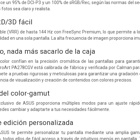
ece un 95% de DCI-P3 y un 100% de sRGB/Rec, según las normas del sect
fotos sea claro y realista.
D/3D fácil
able (VRR) de hasta 144 Hz con FreeSync Premium, lo que permite a los
dad en una sola pantalla. La alta frecuencia de imagen proporciona im
o, nada más sacarlo de la caja
 color confían en la precisión cromática de las pantallas para gara
roArt PA278CGV está calibrada de fábrica y verificada por Calman para 
mete a pruebas rigurosas y meticulosas para garantizar una gradación
cia de visualización y creación de contenidos con colores precisos.
 del color-gamut
xclusivo de ASUS proporciona múltiples modos para un ajuste rápido
edes cambiar y adaptarte a tus necesidades fácilmente.
e edición personalizada
SUS te permite personalizar tu pantalla mediante una amplia gama 
odos ellos de fácil acceso a través de intuitivos menús en pantalla.