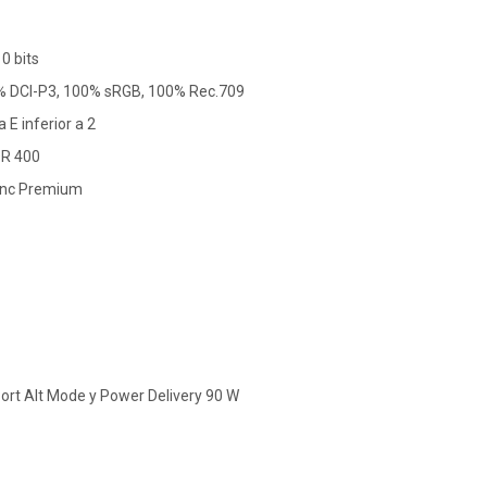
0 bits
5% DCI-P3, 100% sRGB, 100% Rec.709
a E inferior a 2
DR 400
Sync Premium
ort Alt Mode y Power Delivery 90 W