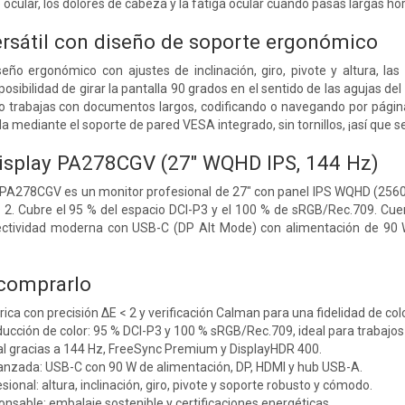
ocular, los dolores de cabeza y la fatiga ocular cuando pasas largas hor
sátil con diseño de soporte ergonómico
eño ergonómico con ajustes de inclinación, giro, pivote y altura, l
posibilidad de girar la pantalla 90 grados en el sentido de las agujas del
o trabajas con documentos largos, codificando o navegando por páginas
la mediante el soporte de pared VESA integrado, sin tornillos, ¡así que 
isplay PA278CGV (27" WQHD IPS, 144 Hz)
 PA278CGV es un monitor profesional de 27" con panel IPS WQHD (2560 ×
< 2. Cubre el 95 % del espacio DCI-P3 y el 100 % de sRGB/Rec.709. Cu
ctividad moderna con USB-C (DP Alt Mode) con alimentación de 90 
 comprarlo
ica con precisión ΔE < 2 y verificación Calman para una fidelidad de colo
ucción de color: 95 % DCI-P3 y 100 % sRGB/Rec.709, ideal para trabajos 
ual gracias a 144 Hz, FreeSync Premium y DisplayHDR 400.
anzada: USB-C con 90 W de alimentación, DP, HDMI y hub USB-A.
ional: altura, inclinación, giro, pivote y soporte robusto y cómodo.
nsable: embalaje sostenible y certificaciones energéticas.