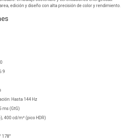
area, edición y diseño con alta precisión de color y rendimiento.
nes
40
6:9
s
ación: Hasta 144 Hz
5 ms (GtG)
co), 400 cd/m² (pico HDR)
/ 178°