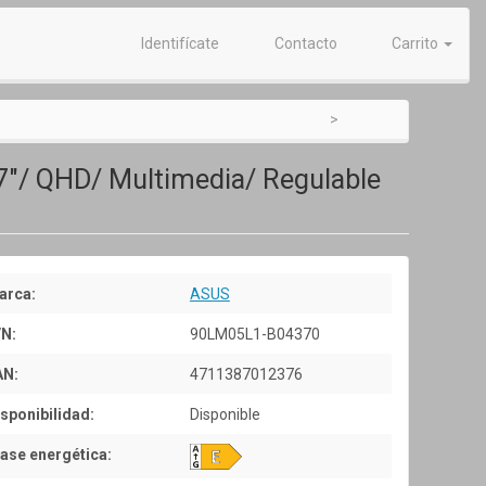
Identifícate
Contacto
Carrito
7"/ QHD/ Multimedia/ Regulable
arca:
ASUS
/N:
90LM05L1-B04370
AN:
4711387012376
sponibilidad:
Disponible
ase energética: