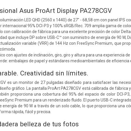
sional Asus ProArt Display PA278CGV
roiluminación LED QHD (2560 x 1440) de 27" - 68,58 cm con panel IPS co
or internacional 95% DCI-P3 y 100% sRGB/Rec. 709 amplia gama de colo
o con calibración de fábrica para una excelente precisión de color Delta
idad que incluye DP sobre USB-C™ con suministro de energía de 90 W, D
ctualización variable (VRR) de 144 Hz con FreeSync Premium, que propo
n cómoda.
o con ajustes de inclinación, giro, giro y altura para una experiencia d
erde: embalajes de papel y estándares medioambientales de eficiencia 
able. Creatividad sin límites.
GV es un monitor de 27 pulgadas diseñado para satisfacer las necesid
 diseño gráfico. La pantalla ProArt PA278CGV está calibrada de fábrica 
bién proporciona una cobertura del 95% del espacio de color DCI-P3, 
eeSync Premium para un renderizado fluido. El puerto USB-C integrado
e energía de 90 W a través de un solo cable, lo que proporciona una c
rma rápida, fácil y precisa.
dadera belleza de tus fotos