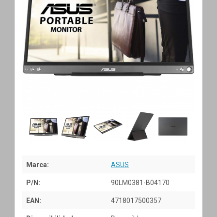
Marca:
ASUS
P/N:
90LM0381-B04170
EAN:
4718017500357