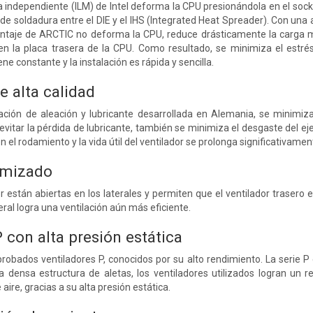
 independiente (ILM) de Intel deforma la CPU presionándola en el sock
a de soldadura entre el DIE y el IHS (Integrated Heat Spreader). Con un
ntaje de ARCTIC no deforma la CPU, reduce drásticamente la carga mecá
or en la placa trasera de la CPU. Como resultado, se minimiza el estr
ne constante y la instalación es rápida y sencilla.
 alta calidad
ción de aleación y lubricante desarrollada en Alemania, se minimiza
evitar la pérdida de lubricante, también se minimiza el desgaste del ej
el rodamiento y la vida útil del ventilador se prolonga significativamen
imizado
r están abiertas en los laterales y permiten que el ventilador trasero ex
teral logra una ventilación aún más eficiente.
 con alta presión estática
probados ventiladores P, conocidos por su alto rendimiento. La serie 
a densa estructura de aletas, los ventiladores utilizados logran un 
aire, gracias a su alta presión estática.