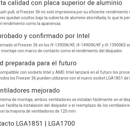
ta calidad con placa superior de aluminio
ush-pull, el Freezer 36 no solo impresiona por su eficiente rendimiento
pes quedan ocultos bajo la cubierta de aluminio atornillada, lo que le 
el rendimiento como la apariencia.
probado y confirmado por Intel
firmado el Freezer 36 en los i9-13900K/KF, i9-14900K/KF y i9-13900KS en
l montaje con marco de contacto como el rendimiento del disipador.
d preparada para el futuro
compatible con sockets Intel y AMD. Intel lanzará en el futuro los p
odos los Freezer 36 pueden utilizarse con el nuevo socket LGA1851 de In
ntiladores mejorado
istema de montaje, ambos ventiladores se instalan fácilmente en el dis
ue facilita la instalación del disipador o el reemplazo de los ventiladores
con la mayoría de ventiladores de 120 mm.
tacto LGA1851 | LGA1700