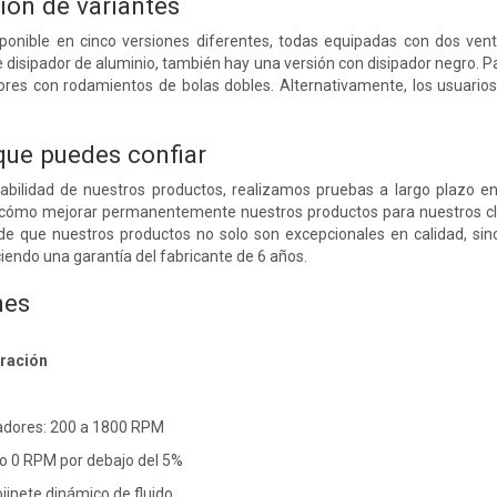
ión de variantes
sponible en cinco versiones diferentes, todas equipadas con dos ven
 disipador de aluminio, también hay una versión con disipador negro. P
ores con rodamientos de bolas dobles. Alternativamente, los usuario
 que puedes confiar
rabilidad de nuestros productos, realizamos pruebas a largo plazo e
ómo mejorar permanentemente nuestros productos para nuestros clie
de que nuestros productos no solo son excepcionales en calidad, sin
ciendo una garantía del fabricante de 6 años.
nes
eración
ladores: 200 a 1800 RPM
o 0 RPM por debajo del 5%
jinete dinámico de fluido