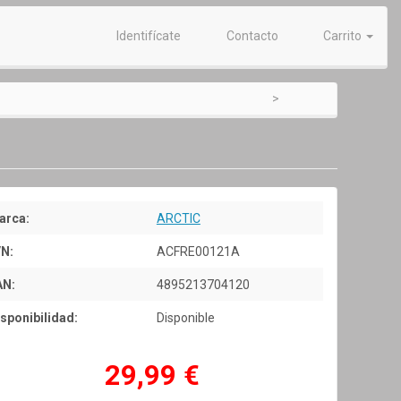
Identifícate
Contacto
Carrito
arca:
ARCTIC
/N:
ACFRE00121A
AN:
4895213704120
sponibilidad:
Disponible
29,99 €