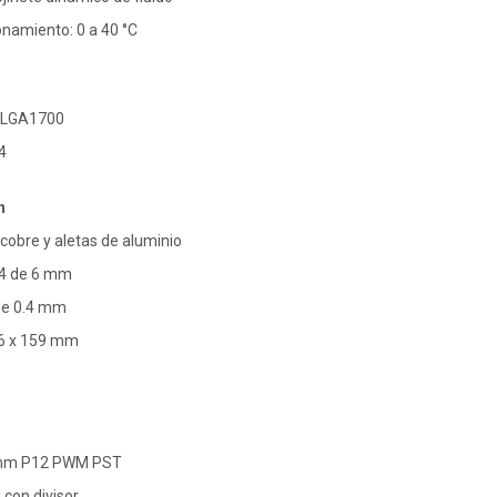
namiento: 0 a 40 °C
, LGA1700
4
n
 cobre y aletas de aluminio
 4 de 6 mm
de 0.4 mm
26 x 159 mm
0 mm P12 PWM PST
con divisor