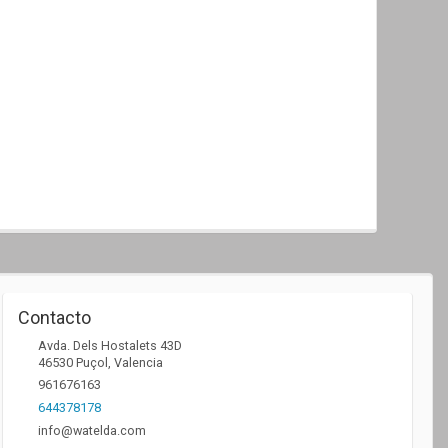
Contacto
Avda. Dels Hostalets 43D
46530
Puçol
,
Valencia
961676163
644378178
info@watelda.com