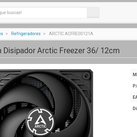
es
Refrigeradores
ARCTIC ACFRE00121A
n Disipador Arctic Freezer 36/ 12cm
M
P
E
Di