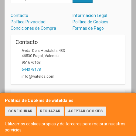
Contacto
Información Legal
Política Privacidad
Política de Cookies
Condiciones de Compra
Formas de Pago
Contacto
Avda. Dels Hostalets 43D
46530
Puçol
,
Valencia
961676163
644378178
info@watelda.com
Horario
Política de Cookies de watelda.es
10 a 13,30h y de 17,30 a 20,30h
CONFIGURAR
RECHAZAR
ACEPTAR COOKIES
Utilizamos cookies propias y de terceros para mejorar nuestros
servicios.