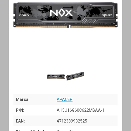
Marca:
APACER
P/N:
AH5U16G60C622MBAA-1
EAN:
4712389932525