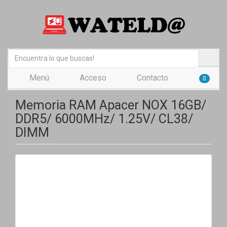
Menú
Acceso
Contacto
0
Memoria RAM Apacer NOX 16GB/
DDR5/ 6000MHz/ 1.25V/ CL38/
DIMM