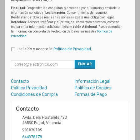
Responsable
: WATELDA, S.L.
Finalidad
: Responder las consultas planteadas por el usuario y enviarle la
información solicitada;
Legitimación
: Consentimiento del usuario;
Destinatarios
: Solo se realizan cesiones si existe una obligación legal;
Derechos
: Acceder, rectificar y suprimir, así como otros derechos, como se
indica en la información adicional;
Información Adicional
: Puede consultar
la información completa de Protección de Datos en nuestra
Política de
Privacidad
.
He leído y acepto la
Política de Privacidad
.
ENVIAR
Contacto
Información Legal
Política Privacidad
Política de Cookies
Condiciones de Compra
Formas de Pago
Contacto
Avda. Dels Hostalets 43D
46530
Puçol
,
Valencia
961676163
644378178