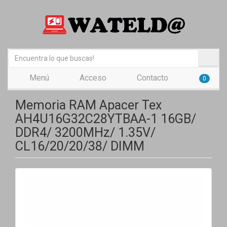
Menú
Acceso
Contacto
0
Memoria RAM Apacer Tex
AH4U16G32C28YTBAA-1 16GB/
DDR4/ 3200MHz/ 1.35V/
CL16/20/20/38/ DIMM