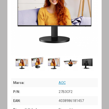
Marca:
AOC
P/N:
27B3CF2
EAN:
4038986181457