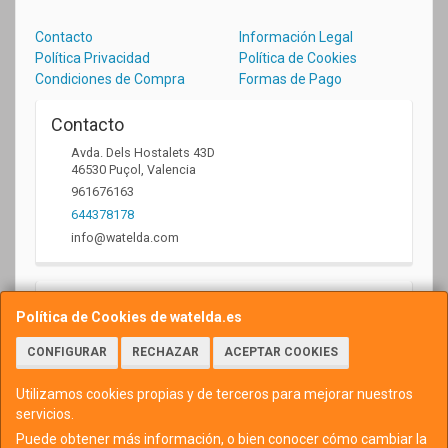
Contacto
Información Legal
Política Privacidad
Política de Cookies
Condiciones de Compra
Formas de Pago
Contacto
Avda. Dels Hostalets 43D
46530
Puçol
,
Valencia
961676163
644378178
info@watelda.com
Horario
Política de Cookies de watelda.es
10 a 13,30h y de 17,30 a 20,30h
CONFIGURAR
RECHAZAR
ACEPTAR COOKIES
Utilizamos cookies propias y de terceros para mejorar nuestros
servicios.
Puede obtener más información, o bien conocer cómo cambiar la