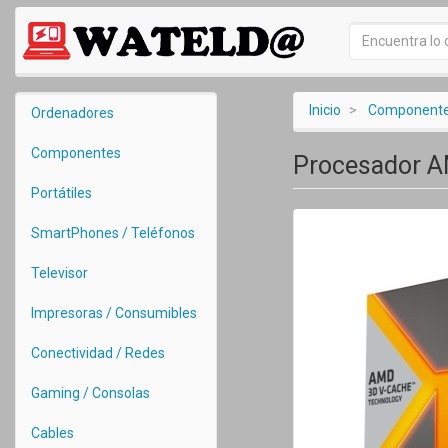
Inicio
Component
Ordenadores
Componentes
Procesador A
Portátiles
SmartPhones / Teléfonos
Televisor
Impresoras / Consumibles
Conectividad / Redes
Gaming / Consolas
Cables