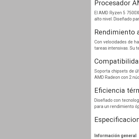
Procesador A
El AMD Ryzen 5 7500X3
alto nivel. Diseñado p
Rendimiento 
Con velocidades de ha
tareas intensivas. Su 
Compatibilid
Soporta chipsets de ú
AMD Radeon con 2 núcl
Eficiencia tér
Diseñado con tecnolog
para un rendimiento ó
Especificacio
Información general