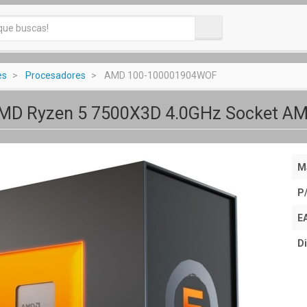
es
Procesadores
AMD 100-100001904WOF
MD Ryzen 5 7500X3D 4.0GHz Socket A
M
P
E
Di