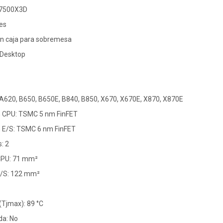
 7500X3D
es
n caja para sobremesa
 Desktop
 A620, B650, B650E, B840, B850, X670, X670E, X870, X870E
n CPU: TSMC 5 nm FinFET
n E/S: TSMC 6 nm FinFET
: 2
 CPU: 71 mm²
E/S: 122 mm²
Tjmax): 89 °C
da: No