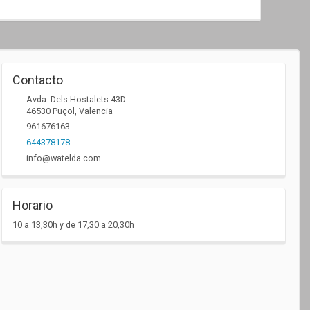
Contacto
Avda. Dels Hostalets 43D
46530
Puçol
,
Valencia
961676163
644378178
info@watelda.com
Horario
10 a 13,30h y de 17,30 a 20,30h