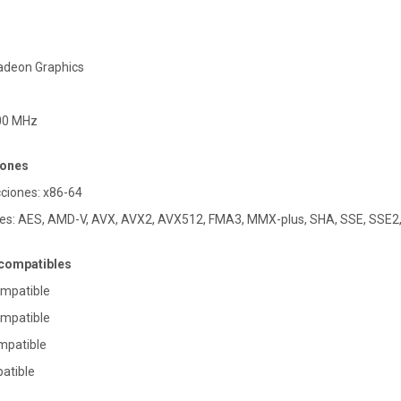
adeon Graphics
200 MHz
iones
cciones: x86-64
es: AES, AMD-V, AVX, AVX2, AVX512, FMA3, MMX-plus, SHA, SSE, SSE2
 compatibles
ompatible
ompatible
mpatible
atible