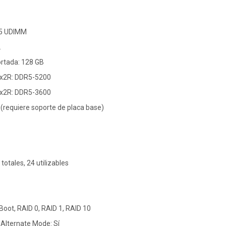
R5 UDIMM
2
rtada: 128 GB
2x2R: DDR5-5200
4x2R: DDR5-3600
 (requiere soporte de placa base)
totales, 24 utilizables
oot, RAID 0, RAID 1, RAID 10
Alternate Mode: Sí