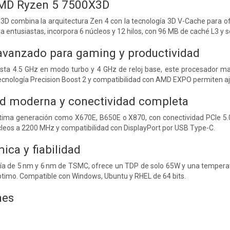
MD Ryzen 5 7500X3D
D combina la arquitectura Zen 4 con la tecnología 3D V-Cache para of
ara entusiastas, incorpora 6 núcleos y 12 hilos, con 96 MB de caché L3 
avanzado para gaming y productividad
sta 4.5 GHz en modo turbo y 4 GHz de reloj base, este procesador ma
tecnología Precision Boost 2 y compatibilidad con AMD EXPO permiten aj
ad moderna y conectividad completa
ltima generación como X670E, B650E o X870, con conectividad PCIe 5.0 
eos a 2200 MHz y compatibilidad con DisplayPort por USB Type-C.
mica y fiabilidad
ía de 5 nm y 6 nm de TSMC, ofrece un TDP de solo 65W y una temperat
ptimo. Compatible con Windows, Ubuntu y RHEL de 64 bits.
nes