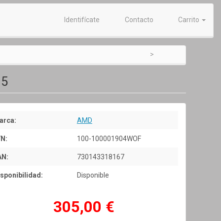
Identifícate
Contacto
Carrito
M5
arca:
AMD
/N:
100-100001904WOF
AN:
730143318167
sponibilidad:
Disponible
305,00 €