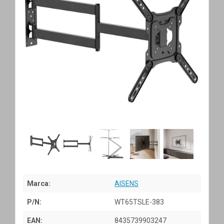
Marca:
AISENS
P/N:
WT65TSLE-383
EAN:
8435739903247