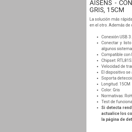
AISENS - CO
GRIS, 15CM
La solución más rápid
en el otro. Además de 
Conexión USB 3.0
Conectar y list
algunos sistema
Compatible con 
Chipset: RTL815
Velocidad de tra
El dispositivo s
Soporta detecció
Longitud: 15CM
Color: Gris
Normativas: RoH
Test de funcion
Si detecta rend
actualice los c
la página de de