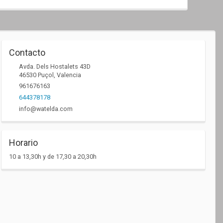
Contacto
Avda. Dels Hostalets 43D
46530
Puçol
,
Valencia
961676163
644378178
info@watelda.com
Horario
10 a 13,30h y de 17,30 a 20,30h