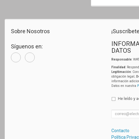
Sobre Nosotros
¡Suscríbete
INFORMA
Síguenos en:
DATOS
Responsable
: WAT
Finalidad
: Respond
Legitimación
: Con
obligación legal;
D
información adicio
Datos en nuestra
P
He leído y 
Contacto
Política Priva