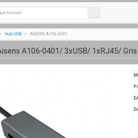
Hub USB
AISENS A106-0401
Aisens A106-0401/ 3xUSB/ 1xRJ45/ Gris
M
P
E
Di