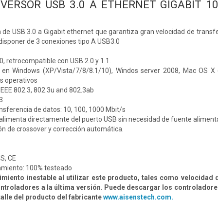
NVERSOR USB 3.0 A ETHERNET GIGABIT 10
a de USB 3.0 a Gigabit ethernet que garantiza gran velocidad de tra
disponer de 3 conexiones tipo A USB3.0
, retrocompatible con USB 2.0 y 1.1.
o en Windows (XP/Vista/7/8/8.1/10), Windos server 2008, Mac OS X (1
s operativos
IEEE 802.3, 802.3u and 802.3ab
3
nsferencia de datos: 10, 100, 1000 Mbit/s
e alimenta directamente del puerto USB sin necesidad de fuente aliment
n de crossover y corrección automática.
S, CE
amiento: 100% testeado
imiento inestable al utilizar este producto, tales como velocidad de
ontroladores a la última versión. Puede descargar los controladore
talle del producto del fabricante
www.aisenstech.com.