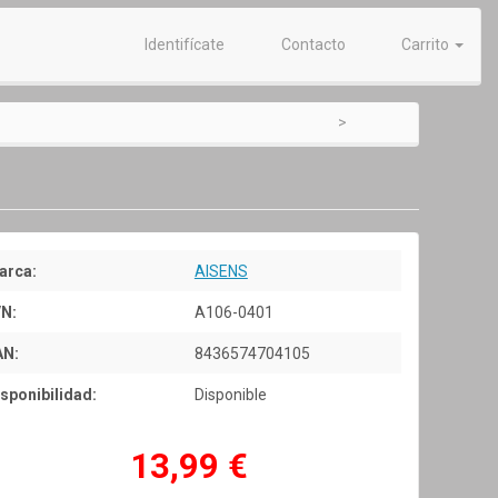
Identifícate
Contacto
Carrito
arca:
AISENS
/N:
A106-0401
AN:
8436574704105
sponibilidad:
Disponible
13,99 €