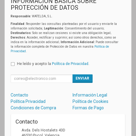
INFORMACIÓN BÁSICA SOBRE
PROTECCIÓN DE DATOS
Responsable
: WATELDA, S.L.
Finalidad
: Responder las consultas planteadas por el usuario y enviarle la
información solicitada;
Legitimación
: Consentimiento del usuario;
Destinatarios
: Solo se realizan cesiones si existe una obligación legal;
Derechos
: Acceder, rectificar y suprimir, así como otros derechos, como se
indica en la información adicional;
Información Adicional
: Puede consultar
la información completa de Protección de Datos en nuestra
Política de
Privacidad
.
He leído y acepto la
Política de Privacidad
.
ENVIAR
Contacto
Información Legal
Política Privacidad
Política de Cookies
Condiciones de Compra
Formas de Pago
Contacto
Avda. Dels Hostalets 43D
46530
Puçol
,
Valencia