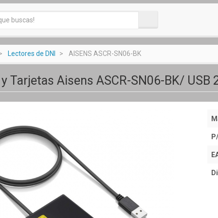
Lectores de DNI
AISENS ASCR-SN06-BK
 y Tarjetas Aisens ASCR-SN06-BK/ USB 
M
P
E
Di