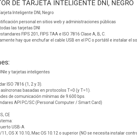
TOR DE TARJETA INTELIGENTE DNI, NEGRO
rjeta Inteligente DNI, Negro
ntificación personal en sitios web y administraciones públicas
odas las tarjetas DNI
standares FIPS 201, FIPS TAA e ISO 7816 Clase A, B, C.
lamente hay que enchufar el cable USB en el PC o portátil e instalar el s
es:
NIe y tarjetas inteligentes
ar ISO 7816 (1, 2 y 3).
 asíncronas basadas en protocolos T=0 (y T=1).
ades de comunicación mínimas de 9.600 bps.
ándares API PC/SC (Personal Computer / Smart Card)
S, CE
istema:
puerto USB-A
1, OS X 10.10, Mac OS 10.12 o superior (NO se necesita instalar contro