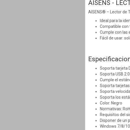
AISENS - LEC
AISENS® – Lector de Ta
Ideal para la ide
Compatible con t
Cumple con las e
Fácil de usar: so
Especificacion
Soporta tarjeta D
Soporta USB 2.0
Cumple el estánd
Soporta tarjetas
Soporta velocid
Soporta los est
Color: Negro
Normativas: RoH
Requisitos del s
Disponer de un 
Windows 7/8/10/1