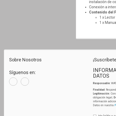
instalación de c
Conexión a inter
Contenido del 
1 x Lector
1 x Manua
Sobre Nosotros
¡Suscríbete
INFORMA
Síguenos en:
DATOS
Responsable
: WAT
Finalidad
: Respond
Legitimación
: Con
obligación legal;
D
información adicio
Datos en nuestra
P
He leído y 