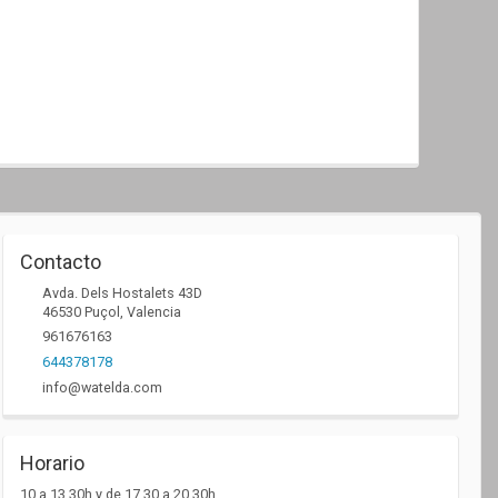
Contacto
Avda. Dels Hostalets 43D
46530
Puçol
,
Valencia
961676163
644378178
info@watelda.com
Horario
10 a 13,30h y de 17,30 a 20,30h