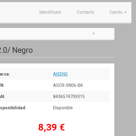
Identifícate
Contacto
Carrito
2.0/ Negro
arca:
AISENS
/N:
ASCR-SN06-BK
AN:
8436574709315
sponibilidad:
Disponible
8,39 €