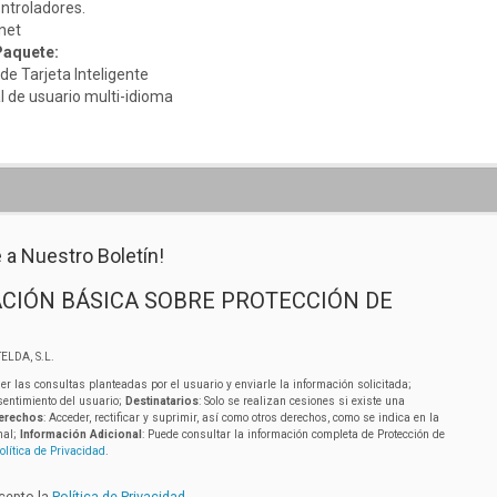
ontroladores.
net
Paquete:
 de Tarjeta Inteligente
l de usuario multi-idioma
 a Nuestro Boletín!
CIÓN BÁSICA SOBRE PROTECCIÓN DE
ELDA, S.L.
er las consultas planteadas por el usuario y enviarle la información solicitada;
sentimiento del usuario;
Destinatarios
: Solo se realizan cesiones si existe una
erechos
: Acceder, rectificar y suprimir, así como otros derechos, como se indica en la
nal;
Información Adicional
: Puede consultar la información completa de Protección de
olítica de Privacidad
.
acepto la
Política de Privacidad
.