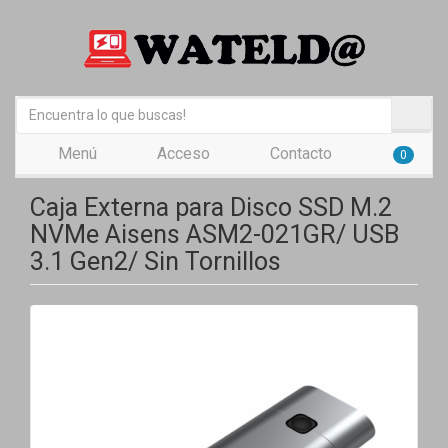
Menú
Acceso
Contacto
0
Caja Externa para Disco SSD M.2
NVMe Aisens ASM2-021GR/ USB
3.1 Gen2/ Sin Tornillos