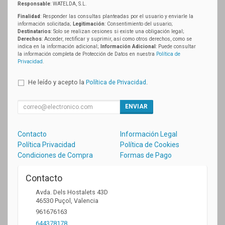
Responsable
: WATELDA, S.L.
Finalidad
: Responder las consultas planteadas por el usuario y enviarle la
información solicitada;
Legitimación
: Consentimiento del usuario;
Destinatarios
: Solo se realizan cesiones si existe una obligación legal;
Derechos
: Acceder, rectificar y suprimir, así como otros derechos, como se
indica en la información adicional;
Información Adicional
: Puede consultar
la información completa de Protección de Datos en nuestra
Política de
Privacidad
.
He leído y acepto la
Política de Privacidad
.
ENVIAR
Contacto
Información Legal
Política Privacidad
Política de Cookies
Condiciones de Compra
Formas de Pago
Contacto
Avda. Dels Hostalets 43D
46530
Puçol
,
Valencia
961676163
644378178