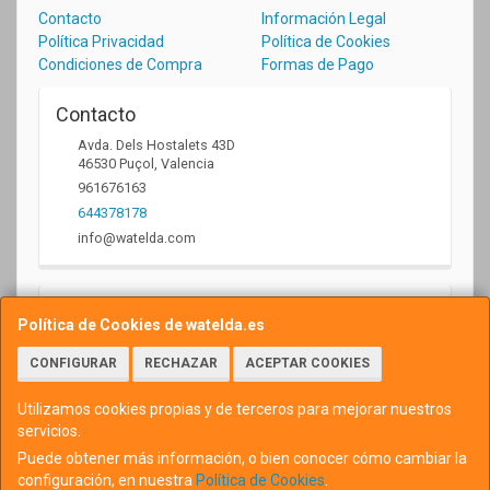
Contacto
Información Legal
Política Privacidad
Política de Cookies
Condiciones de Compra
Formas de Pago
Contacto
Avda. Dels Hostalets 43D
46530
Puçol
,
Valencia
961676163
644378178
info@watelda.com
Horario
Política de Cookies de watelda.es
10 a 13,30h y de 17,30 a 20,30h
CONFIGURAR
RECHAZAR
ACEPTAR COOKIES
Utilizamos cookies propias y de terceros para mejorar nuestros
servicios.
Puede obtener más información, o bien conocer cómo cambiar la
configuración, en nuestra
Política de Cookies
.