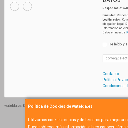
DATOS
Responsable
: WAT
Finalidad
: Respond
Legitimación
: Con
obligación legal;
D
información adicio
Datos en nuestra
P
He leído y 
Contacto
Política Priva
Condiciones 
watelda.es © 2026
Política de Cookies de watelda.es
Utilizamos cookies propias y de terceros para mejorar n
Puede obtener más información, o bien conocer cómo c