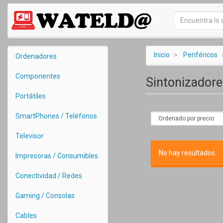
Inicio
Periféricos
Ordenadores
Componentes
Sintonizador
Portátiles
SmartPhones / Teléfonos
Televisor
No hay resultados.
Impresoras / Consumibles
Conectividad / Redes
Gaming / Consolas
Cables