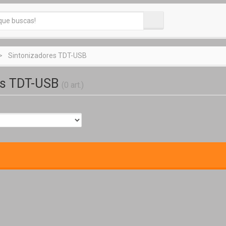
Sintonizadores TDT-USB
es TDT-USB
(0 art.)