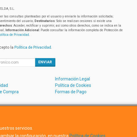
ELDA, S.L.
er las consultas planteadas por el usuario y enviarle la información solicitada;
sentimiento del usuario;
Destinatarios
: Solo se realizan cesiones si existe una
erechos
: Acceder, rectificar y suprimir, así como otros derechos, como se indica en la
nal;
Información Adicional
: Puede consultar la información completa de Protección de
olítica de Privacidad
.
acepto la
Política de Privacidad
.
ENVIAR
Información Legal
cidad
Política de Cookies
de Compra
Formas de Pago
Avda. Dels Hostalets 43D, 46530, Valencia, España. - C.I.F.:B5488
uestros servicios.
ambiar la configuración, en nuestra
Política de Cookies
.