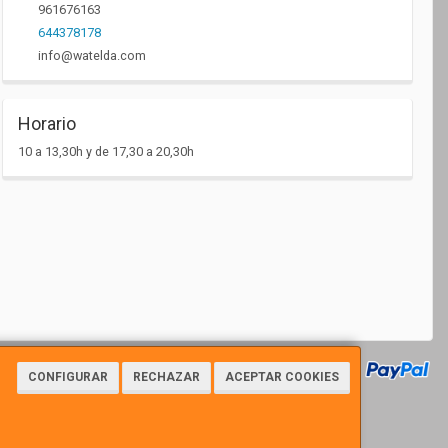
961676163
644378178
info@watelda.com
Horario
10 a 13,30h y de 17,30 a 20,30h
CONFIGURAR
RECHAZAR
ACEPTAR COOKIES
7112 - Tfno: 961676163