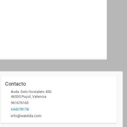
Contacto
Avda. Dels Hostalets 43D
46530
Puçol
,
Valencia
961676163
644378178
info@watelda.com