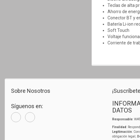
Teclas de alta pr
Ahorro de energ
Conector BT y e
Batería Li-ion r
Soft Touch
Voltaje funcion
Corriente de tra
Sobre Nosotros
¡Suscríbete
INFORMA
Síguenos en:
DATOS
Responsable
: WAT
Finalidad
: Respond
Legitimación
: Con
obligación legal;
D