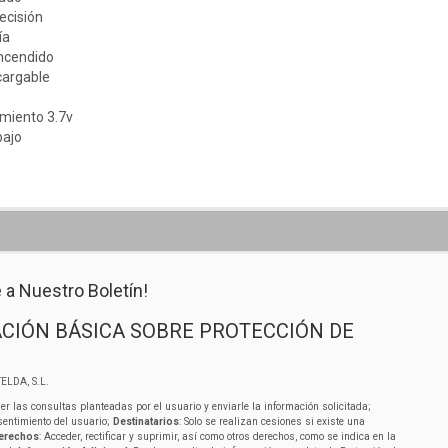
ecisión
ía
ncendido
ecargable
amiento 3.7v
bajo
 a Nuestro Boletín!
CIÓN BÁSICA SOBRE PROTECCIÓN DE
ELDA, S.L.
er las consultas planteadas por el usuario y enviarle la información solicitada;
sentimiento del usuario;
Destinatarios
: Solo se realizan cesiones si existe una
erechos
: Acceder, rectificar y suprimir, así como otros derechos, como se indica en la