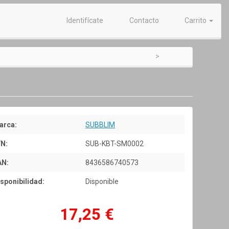
Identifícate
Contacto
Carrito
arca:
SUBBLIM
/N:
SUB-KBT-SM0002
AN:
8436586740573
sponibilidad:
Disponible
17,25 €