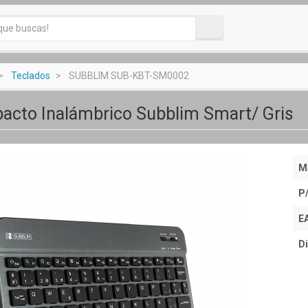
Teclados
SUBBLIM SUB-KBT-SM0002
acto Inalámbrico Subblim Smart/ Gris
M
P
E
Di