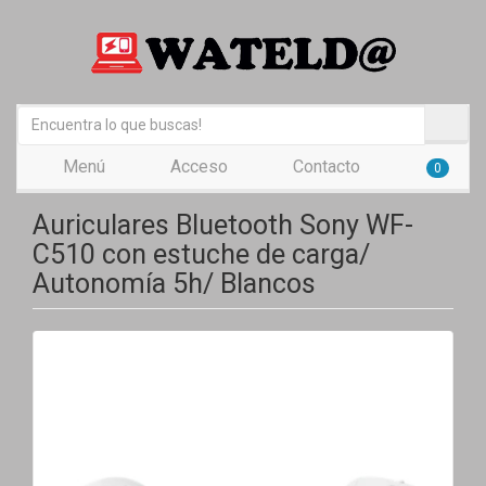
Menú
Acceso
Contacto
0
Auriculares Bluetooth Sony WF-
C510 con estuche de carga/
Autonomía 5h/ Blancos