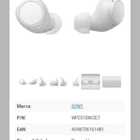
Marca:
SONY
P/N:
WFC510W.CE7
EAN:
4548736161481