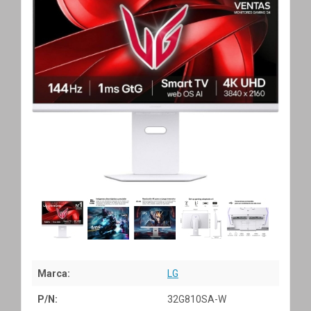
Marca:
LG
P/N:
32G810SA-W