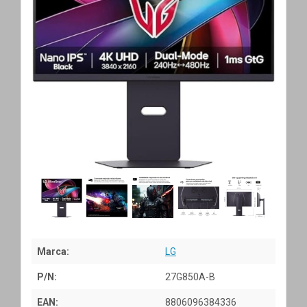
Marca:
LG
P/N:
27G850A-B
EAN:
8806096384336